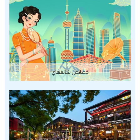
خصائص شانغهاي