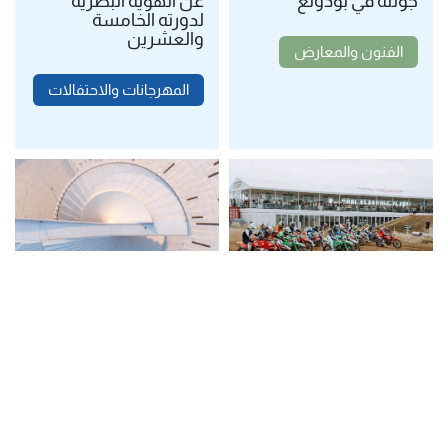
جولته في بودونغ
عن الهوية البصرية
لدورته الخامسة
والعشرين
الفنون والمعارض
المهرجانات والاحتفالات
جولة بطولة العالم
طرح تذاكر موسم
للموتوكروس 2026 في
الافتتاح لدار أوبرا
شانغهاي تُقام في
شانغهاي الكبرى للبيع
سبتمبر
العروض الثقافية
فعاليات رياضية