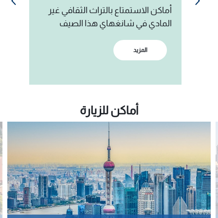
أماكن الاستمتاع بالتراث الثقافي غير
لى
شا
المادي في شانغهاي هذا الصيف
ثق
المزيد
أماكن للزيارة