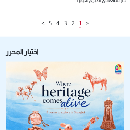
دار شانغهاي الكبرى للأوبرا
>
5
4
3
2
1
<
اختيار المحرر