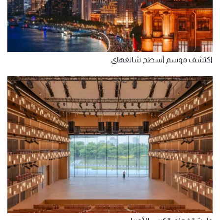
اكتشف موسم أسطح شانغهاي