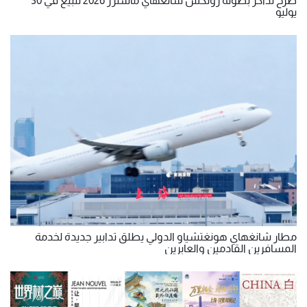
طرح تذاكر بطولة رولكس شانغهاي ماسترز 2026 للبيع في 30
يوليو
مطار شانغهاي هونغتشياو الدولي يطلق تدابير جديدة لخدمة
المسافرين القادمين والعابرين