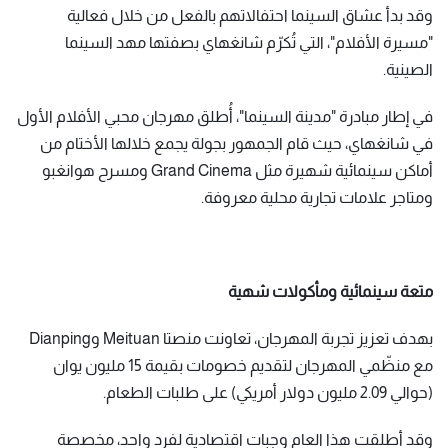
وقد بدأ عشاق السينما احتفالاتهم بالفعل من خلال فعالية
"مسيرة الأفلام"، التي تُكرّم شانغهاي بصفتها مهد السينما
الصينية.
في إطار مبادرة "مدينة السينما"، أُطلق مهرجان محبي الأفلام الأول
في شانغهاي، حيث قام الجمهور بجولة يجمع خلالها الأختام من
أماكن سينمائية شهيرة مثل Grand Cinema ومسرح هوانغبو
ومتاجر علامات تجارية محلية معروفة.
متعة سينمائية ومأكولات شهية
بهدف تعزيز تجربة المهرجان، تعاونت منصتا Meituan وDianping
مع منظّمي المهرجان لتقديم خصومات بقيمة 15 مليون يوان
(حوالي 2.09 مليون دولار أمريكي) على طلبات الطعام.
وقد أطلقت هذا العام وجبات اقتصادية لفرد واحد، مخصصة