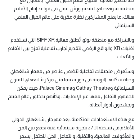
كما تنطلق فعالية "أسبوع أفلام الخيال العلمي" بالتعاون مع
منطقة سونغجيانغ، لتقديم ورش عمل في قواعد إنتاج الأفلام
هناك، ما يمنح المشاركين نظرة مقربة على عالم الخيال العلمي
السينمائي.
وبالشراكة مع منطقة بوتو، تُطلق فعالية SIFF XR التي تستخدم
تقنيات XR والواقع الرقمي لتقديم تجارب تفاعلية تمزج بين الأفلام
والألعاب.
وستُعرض ملصقات تفاعلية تتضمن عناصر من معمار شانغهاي
وحياة سكانها اليومية في دور سينما مثل مركز شانغهاي للفنون
السينمائية وCathay Theatre وPalace Cinema، حيث يمكن
للجمهور التفاعل معها عبر الإيماءات، وكأنهم يدخلون عالم الفيلم
ويجسّدون أدوار أبطاله.
مع هذه الاستعدادات المتكاملة، يعد مهرجان شانغهاي الدولي
للأفلام في نسخته الـ 27 بتجربة سينمائية غنية تجمع بين الفن،
والمأكولات العالمية، والتقنية، والتفاعل الحيّ، لتحتفل بسحر