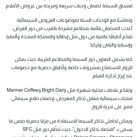
لعشاق السينما، لضمان وجبات سريعة ومريحة بين عروض الأفلام.
وتماشيًا مع الوحدات الستة لموضوعات العروض السينمائية،
أعدت المنصتان قائمة بمطاعم مقترحة بالقرب من دور العرض،
تقدّم أطباقًا عالمية من دول مثل إيطاليا والمملكة المتحدة وألمانيا
وإسبانيا واليابان وتركيا.
كما يشمل التعاون دور السينما والمطاعم القريبة، حيث يمكن
للزوار الاستمتاع بمشروبات خاصة وأطباق حصرية مع خصومات
عند إبراز تذكرة الفيلم.
وتقدّم علامات محلية شهيرة مثل Bright Dairy وManner Coffee
منتجات سينمائية مقابل تذاكر المهرجان، لإضفاء طابع سينمائي
مميز على تجربة الزوار.
ويمكن لحاملي تذاكر السينما الاستفادة من مزايا حصرية ضمن ما
يسمى بـ "اقتصاد تذاكر الدخول"، حيث تنظّم دور مثل SFC