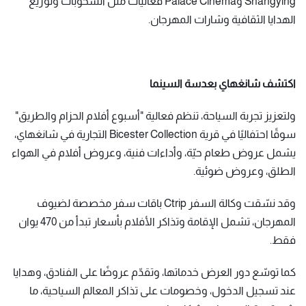
Shangying وPalace Cinema فعاليات مثل السحوبات وتوزيع
الهدايا الثقافية وشارات المهرجان.
اكتشف شانغهاي بعدسة السينما
ولتعزيز تجربة السياحة، تنظم فعالية "أسبوع أفلام الحزام والطريق"
سوقًا احتفاليًا في قرية Bicester Collection التجارية في شانغهاي،
يشمل عروض طعام حيّة، وأداءات فنية، وعروض أفلام في الهواء
الطلق، وعروض ضوئية.
وقد نسّقت وكالة السفر Ctrip باقات سفر مخصصة لضيوف
المهرجان، تشمل الإقامة وتذاكر الأفلام بأسعار تبدأ من 470 يوان
فقط.
كما توسّع دور العرض خدماتها، وتقدّم عروضًا على الفنادق، وهدايا
عند تسجيل الدخول، وخصومات على تذاكر المعالم السياحية، ما