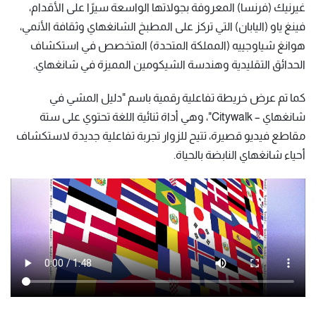
غيرنيك (فرنسا) المعروفة بجولاتها الواسعة سيرًا على الأقدام،
فينغ ياو (اليابان) التي تركز على المطبخ الشانغهاي وثقافة الأنمي،
هوانغ شياوجييه (المملكة المتحدة) المتخصص في استكشاف
الحدائق التقليدية وهندسة الشيكومين المميزة في شانغهاي.
كما تم عرض خريطة تفاعلية رقمية باسم "دليل المشي في
شانغهاي – Citywalk"، وهي أداة ثنائية اللغة تحتوي على ستة
مقاطع فيديو قصيرة، تتيح للزوار تجربة تفاعلية جديدة لاستكشاف
أحياء شانغهاي النابضة بالحياة.