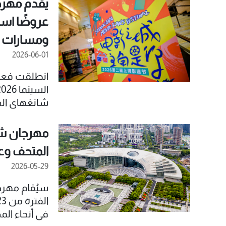
يقدم مهرج
عروضًا است
ومسارات ت
2026-06-01
انطلقت فعا
وتستمر حتى 21 يونيو
مهرجان شا
المتحف وع
2026-05-29
سيُقام مهرج
في أنحاء ال