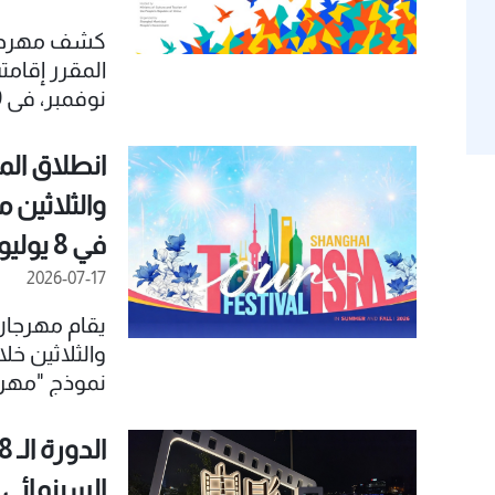
كشف مهرجان
الخامسة وال
إلكترونية تفا
انطلاق الم
التنازلي لمدة 100 يوم على افتتاح المهرجا
والثلاثين
في 8 يوليو
2026-07-17
يقام مهرجان
نموذج "مهرج
الموسم الصي