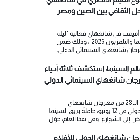
داعية العالمية والأفكار الجديدة في
بادل الثقافي بين الصين ومصر
ونيو، أُقيمت في شانغهاي فعالية "ليلة
الصين للسينما والتلفزيون 2026"، وذلك ضمن
جان شانغهاي السينمائي الدولي.
الم السينما: استكشف ثلاثة أحياء
جان شانغهاي السينمائي الدولي
تُفتتح الدورة الـ 28 من مهرجان شانغهاي
السينمائي الدولي في 12 يونيو، حاملةً بريق السينما
 إلى الشوارع. وفي هذا العام، حوّل
مدينة إلى موقع تصوير سينمائي ضخم،
ة أحياء بطابع المهرجان في
جان شانغهاي الدولي للأفلام