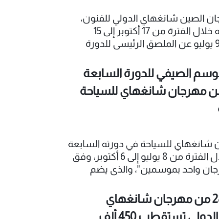
 الصين شانغهاي الدولي للفنون،
المقرر إقامته خلال الفترة من 17 أكتوبر إلى 15
نوفمبر، في 9 يوليو عن الملصق الرئيسي للدورة
عشرين، والشعار الخاص بها، وصفحة
علية للهواتف المحمولة، إيذانًا ببدء العد
وسم الصيفي للدورة السابعة
ن.
 من مهرجان شانغهاي للسياحة
 شانغهاي للسياحة في دورته السابعة
والثلاثين خلال الفترة من 8 يوليو إلى 6 أكتوبر، وفق
ان واحد بموسمين"، والذي يضم
في وموسم الفعاليات الكلاسيكية.
الدورة الـ 28 من مهرجان شانغهاي
السينمائي الدولي تستقطب 450 ألف