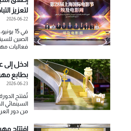
المواهب الإب
لتعزيز الت
القطاع.
2026-06-22
في 15 ي
فعاليات مهر
ادخل إلى ع
بطابع مهر
2026-06-23
من دور العرض
المهرجان ال
من خلال ثلاث
افتتاح مهر