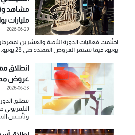
مليارات يو
2026-06-29
يونيو، فيما تستمر العروض الممتدة حتى 28 يونيو.
انطلاق مه
عروض مجاني
2026-06-23
تلفزيوني دول
المنصات السم
إطلاق أسب