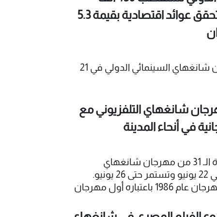
مشاهد وتحقق عوائد اقتصادية بقيمة 5.3
ان
اختُتمت فعاليات الدورة الثامنة والعشرين لمهرجان شانغهاي السينمائي الدولي في 21
رجان شانغهاي التلفزيوني مع
ة في أنحاء المدينة
تنطلق الدورة الـ 31 من مهرجان شانغهاي
التلفزيوني في 22 يونيو وتستمر حتى 26 يونيو.
وتأسس المهرجان عام 1986 باعتباره أول مهرجان
ي في الصين، وقد تطور ليصبح أحد أبرز
عية والبصرية في آسيا، جامعًا
وع الفيلم المصري في شانغهاي