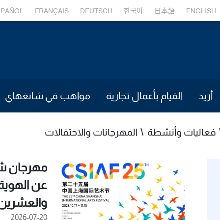
SPAÑOL
FRANÇAIS
DEUTSCH
한국어
日本語
ENGLISH
أريد
القيام بأعمال تجارية
مواهب في شانغهاي
فعاليات وأنشطة
المهرجانات والاحتفالات
مهرجان شا
عن الهوية 
والعشرين
2026-07-20