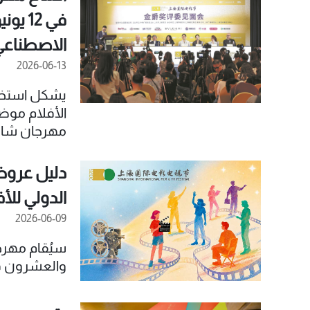
شينغفولي عل
في 12
وطريق ووكا
الاصطناعي
يويوان في م
2026-06-13
يشكل استخدا
مهرجان شانغ
المهرجان ال
ضمن فئة "أ" 
دليل عروض
منتجي الأفلام، و
الدولي للأ
2026-06-09
سيُقام مهرج
والعشرون في الفترة