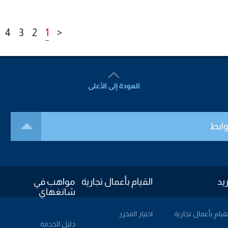
بطابع علمي،
الوجهات الع
للجمهور للو
4
3
2
1
<
وابط
ريد
القيام بأعمال تجارية
مواهب في
شانغهاي
لقيام بأعمال تجارية
اختيار المحرر
دليل الخدمة