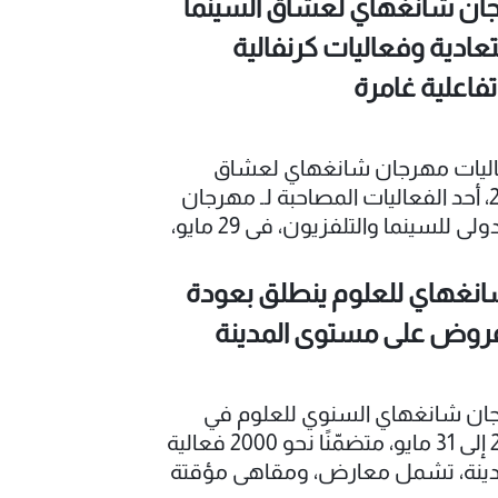
ان شانغهاي لعشاق السينما
عادية وفعاليات كرنفالية
فاعلية غامرة
ليات مهرجان شانغهاي لعشاق
السينما 2026، أحد الفعاليات المصاحبة لـ مهرجان
شانغهاي الدولي للسينما والتلفزيون، في 29 مايو،
.
نغهاي للعلوم ينطلق بعودة
روض على مستوى المدينة
ان شانغهاي السنوي للعلوم في
الفترة من 23 إلى 31 مايو، متضمّنًا نحو 2000 فعالية
مدينة، تشمل معارض، ومقاهي مؤقتة