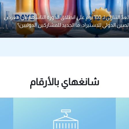
ارتفاع الناتج المحلي الإجمالي لشانغهاي بنسبة 5.6% في النصف
من العام
العدّ التنازلي لـ 100 يوم على انطلاق الدورة التاسعة من معرض
لصين الدولي للاستيراد: ما الجديد للمشاركين الدوليين؟
شانغهاي بالأرقام