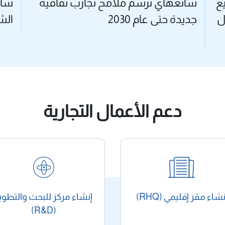
ع
شانغهاي ترسم ملامح تجارب ثقافية
شان
ل
جديدة حتى عام 2030
الشح
دعم الأعمال التجارية
نشاء مقر إقليمي (RHQ)
إنشاء مركز للبحث والتطوي
(R&D)