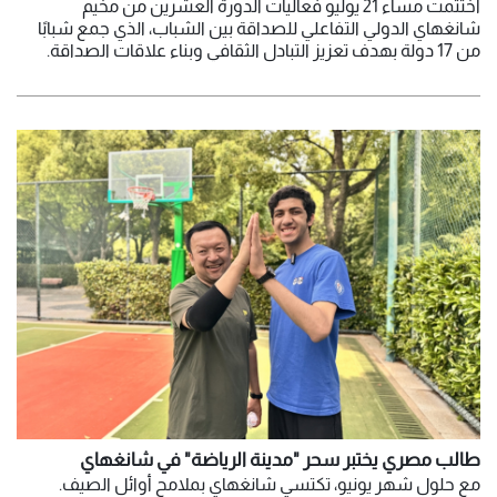
اختُتمت مساء 21 يوليو فعاليات الدورة العشرين من مخيم
شانغهاي الدولي التفاعلي للصداقة بين الشباب، الذي جمع شبابًا
من 17 دولة بهدف تعزيز التبادل الثقافي وبناء علاقات الصداقة.
طالب مصري يختبر سحر "مدينة الرياضة" في شانغهاي
مع حلول شهر يونيو، تكتسي شانغهاي بملامح أوائل الصيف.