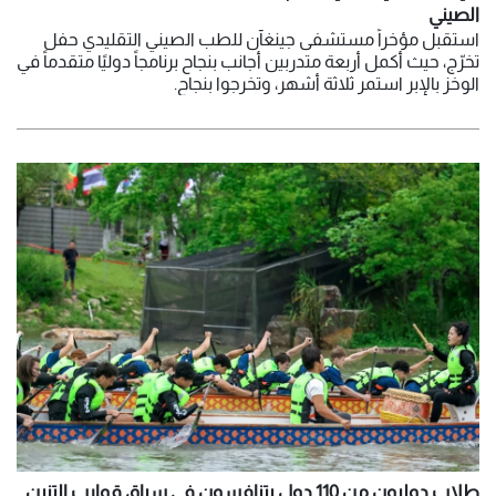
الصيني
استقبل مؤخراً مستشفى جينغآن للطب الصيني التقليدي حفل
تخرّج، حيث أكمل أربعة متدربين أجانب بنجاح برنامجاً دوليًا متقدماً في
الوخز بالإبر استمر ثلاثة أشهر، وتخرجوا بنجاح.
طلاب دوليون من 110 دول يتنافسون في سباق قوارب التنين