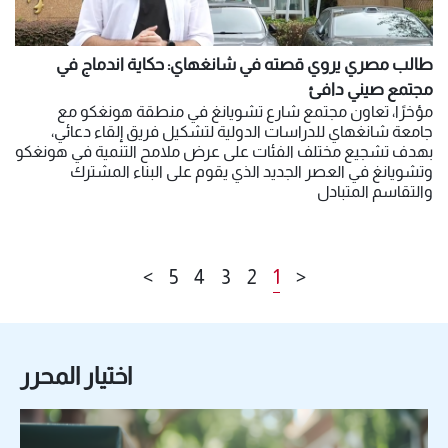
طالب مصري يروي قصته في شانغهاي: حكاية اندماج في
مجتمع صيني دافئ
مؤخرًا، تعاون مجتمع شارع تشويانغ في منطقة هونغكو مع
جامعة شانغهاي للدراسات الدولية لتشكيل فريق إلقاء دعائي،
بهدف تشجيع مختلف الفئات على عرض ملامح التنمية في هونغكو
وتشويانغ في العصر الجديد الذي يقوم على البناء المشترك
والتقاسم المتبادل
>
5
4
3
2
1
<
اختيار المحرر