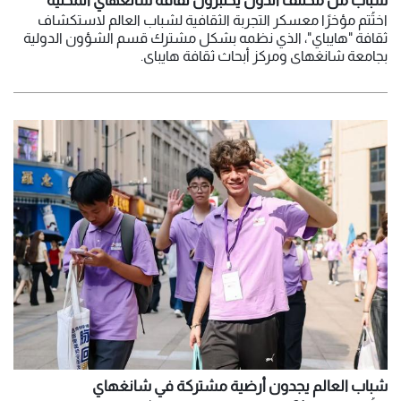
شباب من مختلف الدول يختبرون ثقافة شانغهاي المحلية
اختُتم مؤخرًا معسكر التجربة الثقافية لشباب العالم لاستكشاف
ثقافة "هايباي"، الذي نظمه بشكل مشترك قسم الشؤون الدولية
بجامعة شانغهاي ومركز أبحاث ثقافة هايباي.
شباب العالم يجدون أرضية مشتركة في شانغهاي