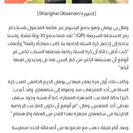
[الصورة/Shanghai Observer]
وقال يي يوفان وهو يدفع الرسوم عبر هاتفه المحمول باستخدام
رمز الاستجابة السريعة (QR):" لقد قمنا بدفع 30 يوانًا فقط، ولسنا
بحاجة إلى إحضار كرة السلة الخاصة بنا. كانت مفاجأة رائعة!" وأضاف:
"كنت أظن دائمًا أن كرة السلة رياضة يفضلها الشباب، لكنني لم
أتوقع أن يعشقها الكثير من كبار السن هنا، بل ويجيدون لعبها
أيضًا."
وكانت تلك أول مرة يغادر فيها يي يوفان الحرم الجامعي للعب كرة
السلة في أحد المتنزهات منذ وصوله إلى شانغهاي. وقد أعجب
كثيرًا بحالة الملاعب المجهزة الممتازة، كما أدهشه وجود سقف
يغطي أحد الملعبين، وقال: "لم أتوقع أن تكون الملاعب الرياضية
الخارجية في شانغهاي مجهزة بهذا القدر من العناية والاهتمام."
وبعد أيام قليلة، ذهب مع مجموعة من أصدقائه الجدد لممارسة