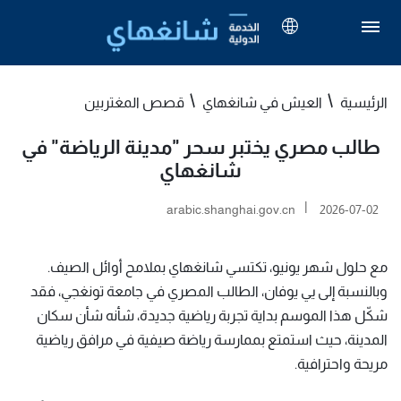
الرئيسية
العيش في شانغهاي
قصص المغتربين
طالب مصري يختبر سحر "مدينة الرياضة" في
شانغهاي
|
arabic.shanghai.gov.cn
2026-07-02
مع حلول شهر يونيو، تكتسي شانغهاي بملامح أوائل الصيف.
وبالنسبة إلى يي يوفان، الطالب المصري في جامعة تونغجي، فقد
شكّل هذا الموسم بداية تجربة رياضية جديدة، شأنه شأن سكان
المدينة، حيث استمتع بممارسة رياضة صيفية في مرافق رياضية
مريحة واحترافية.