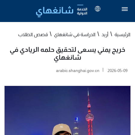
الرئيسية
أريد
الدراسة في شانغهاي
قصص الطلاب
خريج يمني يسعى لتحقيق حلمه الريادي في
شانغهاي
|
arabic.shanghai.gov.cn
2026-05-09