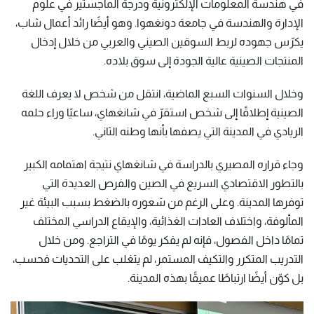
في هندسة المعلومات الإلكترونية ودرجة الماجستير في علوم
الإدارة والهندسة في جامعة دونغهوا. وهو أيضًا رائد أعمال شاب،
يكرّس جهوده لربط السوقين الصيني والعربي من خلال إدخال
المنتجات الصينية عالية الجودة إلى سوق بلاده.
وخلال السنوات السبع الماضية، انتقل من شخص لا يعرف اللغة
الصينية إطلاقًا إلى شخص استقرّ في شانغهاي، ساعيًا وراء حلمه
الريادي في المدينة التي يصفها بأنها وطنه الثاني.
وجاء قراره المصيري بالدراسة في شانغهاي نتيجة اهتمامه الكبير
بالتطور الاقتصادي السريع في الصين والفرص العديدة التي
توفرها المدينة. وعلى الرغم من شعوره بالضغط بسبب البيئة غير
المألوفة، واختلاف العادات الغذائية، والإيقاع الدراسي المختلف
تمامًا داخل الفصول، فإنه لم يفكر يومًا في التراجع. ومن خلال
التدريب المتكرر والتكيف المستمر، لم يتغلب على التحديات فحسب،
بل كوّن أيضًا ارتباطًا عميقًا بهذه المدينة.