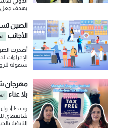
الدولي للاست
بهدف جعل الم
مختلف أنحاء
وخوض تجاربه
الصين تسه
الأجانب
اس
الإجراءات لج
سهولة للزوار
مهرجان شا
بلا عناء
است
وسط أجواء 
النابضة بال