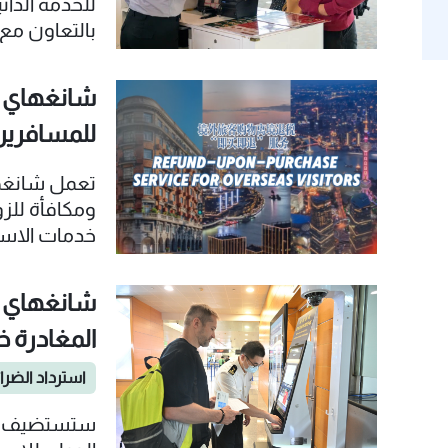
للخدمة الذات
بالتعاون مع
الزوار القاد
الضرائب قبل
شانغهاي ت
للمسافرين 
تعمل شانغه
ومكافأة للزو
خدمات الاست
المدينة.
شانغهاي ت
المغادرة 
استرداد الضرا
ستستضيف ش