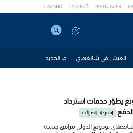
ITALIANO
РУССКИЙ
PORTUGUÊS
E
العيش في شانغهاي
ما الجديد
غ يطوّر خدمات استرداد
لدفع
استرداد الضرائب
انغهاي بودونغ الدولي مرافق جديدة