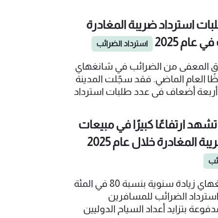
اد الضرائب بالمطارات، لنرصد قصصًا
ر دوليين يستمتعون بتجربة تسوّق
ات استرداد ضريبة المغادرة
اد ضريبي خالٍ من التعقيدات.
 عام 2025
استرداد الضرائب
 المعفى من الضرائب في شانغهاي
وظًا العام الماضي. فقد سجّلت المدينة
 أربعة أضعاف في عدد طلبات استرداد
َّمة من الزوار الأجانب، بينما ارتفعت
ع المعفاة من الضرائب وإجمالي مبالغ
هد ارتفاعًا كبيرًا في مبيعات
الاسترداد بنسبة 80%، وفقًا لمصلحة ضرائب البلدية
بة المغادرة خلال عام 2025
لتابعة للهيئة الوطنية للضرائب.
ئب
سجّلت شانغهاي زيادة سنوية بنسبة 80 في المئة
سترداد الضرائب للمسافرين
دفوعة بتزايد أعداد السياح الدوليين