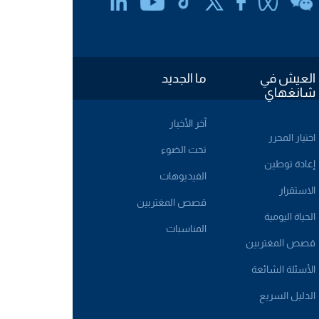
العيش في
ما الجديد
شانغهاي
آخر الأخبار
اختيار المحرر
تحت الضوء
إعادة توطين
الفيديوهات
الاستقرار
قصص المغتربين
الحياة اليومية
المناسبات
قصص المغتربين
الأسئلة الشائعة
الدليل السريع