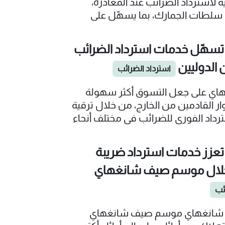
ية لاسترداد الضرائب عند المغادرة،
 سلطات الجمارك، بما يسهّل على
مين من الخارج استكمال إجراءات استرداد
 مغادرة الصين.
سهّل خدمات استرداد الضرائب
الدوليين
استرداد الضرائب
اي على جعل التسوق أكثر سهولة
ار القادمين من الخارج، من خلال ترقية
رداد الفوري للضرائب في مختلف أنحاء
عزز خدمات استرداد ضريبة
خلال موسم صيف شانغهاي
ئب
انغهاي موسم صيف شانغهاي