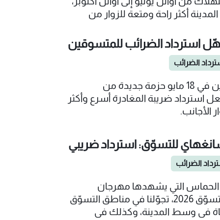
هلاك من أوائل يوليو إلى أوائل أكتوبر،
دينة أكثر راحة ومتعة للزوار من
 العالم لاستكشافها والتسوق فيها
ا المتنوعة.
ّل استرداد الضرائب للمتسوقين
ترداد الضرائب
أصدرت الصين في 18 مايو حزمة جديدة من
عل استرداد ضريبة المغادرة أسرع وأكثر
 الأجانب.
نغهاي للتسوّق: استرداد ضريبي
رداد الضرائب
الحماس التي يشهدها مهرجان
شانغهاي للتسوّق 2026، تجوّلنا في مناطق التسوّق
حياة في وسط المدينة، وكذلك في