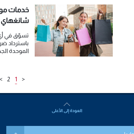
خدمات موح
شانغهاي (سبت
تسوّق في أ
باسترداد ضر
الموحدة الجد
>
2
1
<