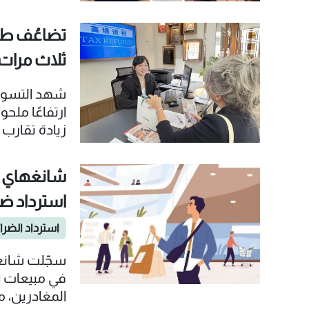
مكاتب استرد
مباشرة لزوا
تضاعُف طلب
سهلة واسترد
ثلاث مرات في
شهد التسوق
ارتفاعًا ملح
زيادة تقارب
الضرائب المقد
مبيعات السل
شانغهاي تش
استرداد ضري
في شانغهاي ا
استرداد الضرا
في مبيعات ا
المغادرين، م