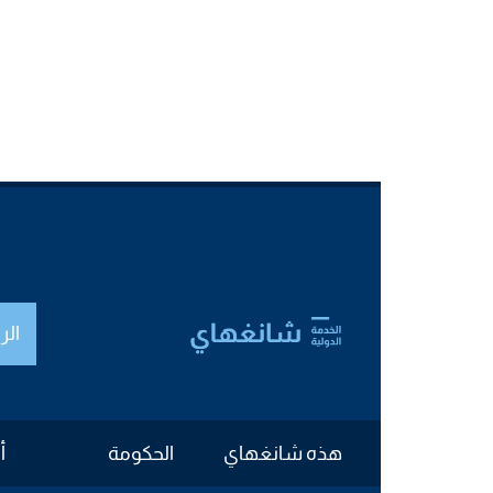
الر
هذه شانغهاي
الحكومة
أ