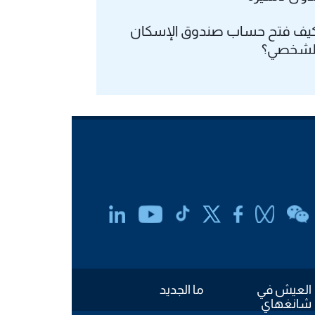
يف فتح حساب صندوق الإسكان
لشخصي؟
العيش في
ما الجديد
شانغهاي