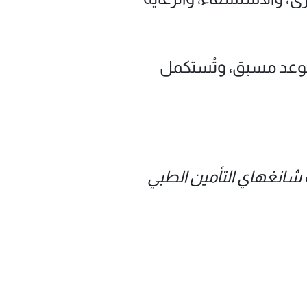
ارًا أمريكيًا)، فيلزم حجز موعد مسبق، وتُستكمل
 شانغهاي التأمين الطبي