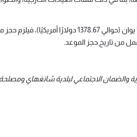
وإذا تجاوز مبلغ التسوية 10000 يوان (حوالي 1378.67 دول
رية والضمان الاجتماعي لبلدية شانغهاي ومصلحة