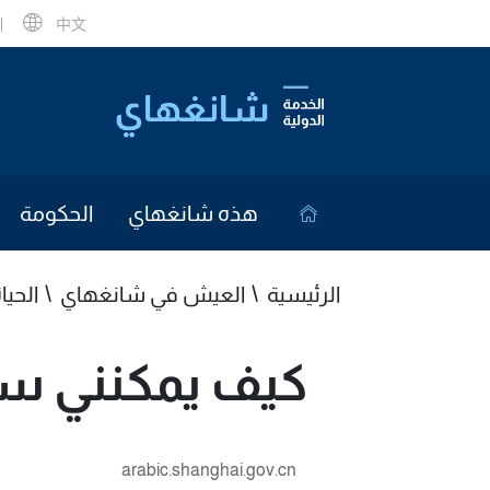
中文
هذه شانغهاي
الحكومة
الرئيسية
العيش في شانغهاي
الحيا
كيف يمكنني سح
arabic.shanghai.gov.cn