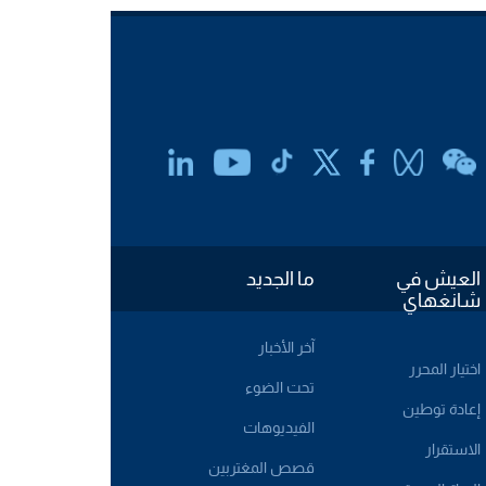
العيش في
ما الجديد
شانغهاي
آخر الأخبار
اختيار المحرر
تحت الضوء
إعادة توطين
الفيديوهات
الاستقرار
قصص المغتربين