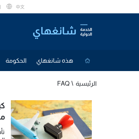
中文
هذه شانغهاي
الحكومة
الرئيسية
FAQ
كي
من
تأ