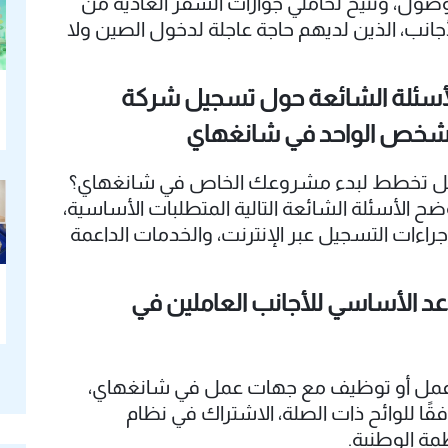
وصول، وتتيح لحاملي جوازات السفر العادية من
أجانب، الذين لديهم حاجة عاجلة لدخول الصين ولا
لكون الوقت الكافي للحصول على تأشيرة مسبقًا
 السفارات أو القنصليات الصينية في الخارج،
أسئلة الشائعة حول تسجيل شركة
تقدم بطلب الدخول عبر أحد المنافذ الصينية
شخص الواحد في شانغهاي
معتمدة.
 تخطط لبدء مشروعك الخاص في شانغهاي؟
ضح الأسئلة الشائعة التالية المتطلبات الأساسية،
جراءات التسجيل عبر الإنترنت، والخدمات الداعمة
لتسجيل شركة الشخص الواحد (OPC) أو غيرها من
كيانات التجارية في المدينة.
د الأساسي للأجانب العاملين في
ة عمل أو توظيف مع جهات عمل في شانغهاي،
ًا للوائح ذات الصلة، الاشتراك في نظام
ظمة الوطنية.