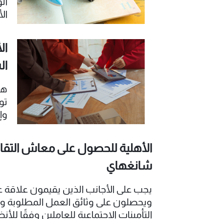
ال
ال
يم
من
ال
ال
ال
ال
هل
تو
وإ
ال
الأهلية للحصول على معاش التقاع
شانغهاي
يجب على الأجانب الذين يقيمون علاق
ويحصلون على وثائق العمل المطلوبة وفق
التأمينات الاجتماعية للعاملين وفقًا للأن