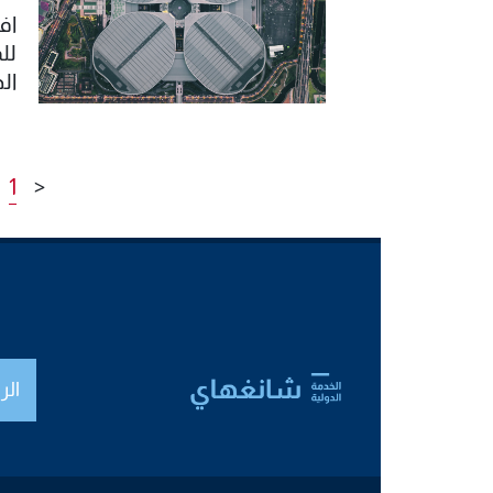
لل
وا
1
<
الر