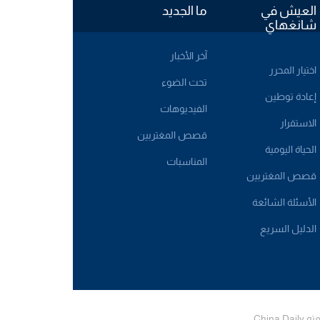
العيش في
ما الجديد
شانغهاي
آخر الأخبار
اختيار المحرر
تحت الضوء
إعادة توطين
الفيديوهات
الاستقرار
قصص المغتربين
الحياة اليومية
المناسبات
قصص المغتربين
الأسئلة الشائعة
الدليل السريع