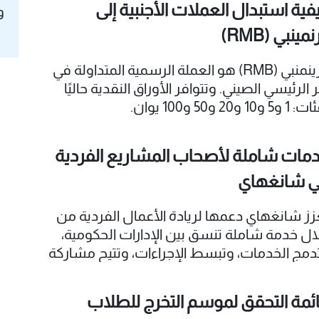
فية استبدال العملات الأجنبية إلى
و
نمينبي (RMB)
الرينمنبي (RMB) هو العملة الرسمية المتداولة في
ر الرئيسي الصيني. وتتوافر الأوراق النقدية حاليًا
5 و10 و20 و50 و100 يوان.
مات شاملة لأصحاب المشاريع الفردية
 شانغهاي
زز شانغهاي دعمها لريادة الأعمال الفردية من
ال خدمة شاملة تنسق بين الإدارات الحكومية،
دمج الخدمات، وتبسط الإجراءات، وتتيح مشاركة
بيانات. وتهدف هذه المبادرة إلى تحسين سهولة
وصول إلى خدمات ريادة الأعمال العامة، وتعزيز
ئمة التحقق لموسم التخرج للطلاب
اءمتها ودقتها عبر كامل دورة حياة الأعمال.