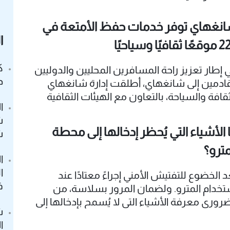
نغهاي توفر خدمات حفظ الأمتعة في
ا
ثقافيًا وسياحيًا
ك
 إطار تعزيز راحة المسافرين المحليين والدوليين
د
قادمين إلى شانغهاي، أطلقت إدارة شانغهاي
ثقافة والسياحة، بالتعاون مع الهيئات الثقافية
ا
لسياحية على مستوى مختلف مناطق المدينة،
ش
خدمات حفظ الأمتعة في 57 موقعًا ثقافيًا وسياحيًا
 الأشياء التي يُحظر إدخالها إلى محطة
ش
فيًا.
مترو؟
ا
ا
عد الخضوع للتفتيش الأمني إجراءً معتادًا عند
ف
تخدام المترو. ولضمان المرور بسلاسة، من
ضروري معرفة الأشياء التي لا يُسمح بإدخالها إلى
ش
محطات.