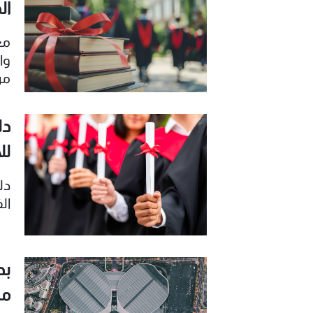
ال
مع
وا
من
ول
ال
دل
للأجا
دل
الفئة C لخر
بد
من