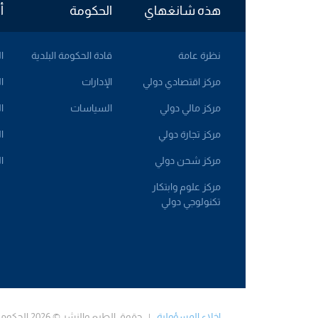
هذه شانغهاي
الحكومة
أ
نظرة عامة
قادة الحكومة البلدية
ا
مركز اقتصادي دولي
الإدارات
ا
مركز مالي دولي
السياسات
ا
مركز تجارة دولي
ا
مركز شحن دولي
ا
مركز علوم وابتكار
تكنولوجي دولي
إخلاء المسؤولية
| حقوق الطبع والنشر © 2026 الحكومة الشعبية لبلدية شانغهاي. كل الحقوق محفوظة. قدمته صحيفة تشاينا ديلي. قدمته China Daily.