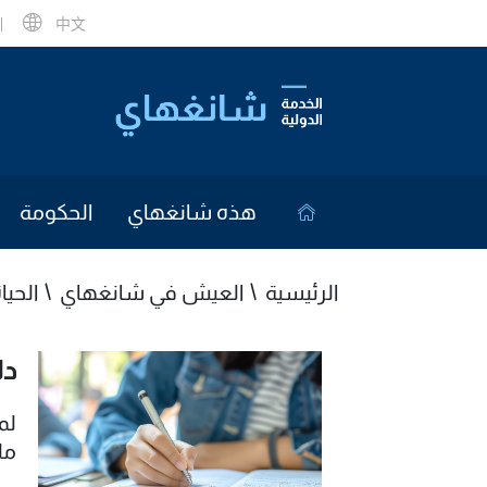
中文
هذه شانغهاي
الحكومة
الرئيسية
العيش في شانغهاي
الحيا
دل
لم
مل