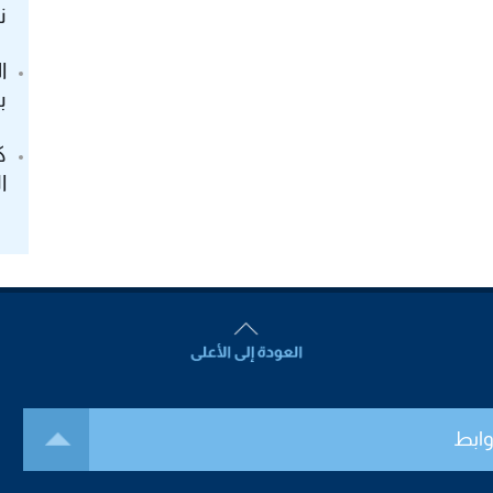
ن
ا
ب
ك
ا
وابط