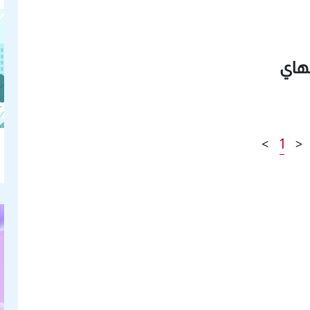
غهاي
>
1
<