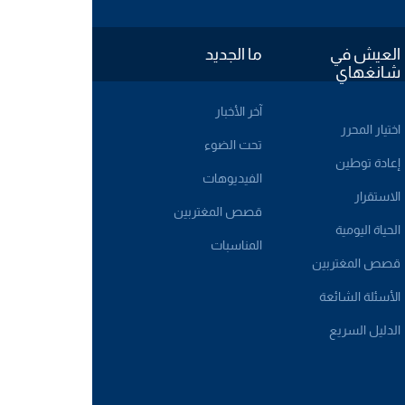
العيش في
ما الجديد
شانغهاي
آخر الأخبار
اختيار المحرر
تحت الضوء
إعادة توطين
الفيديوهات
الاستقرار
قصص المغتربين
الحياة اليومية
المناسبات
قصص المغتربين
الأسئلة الشائعة
الدليل السريع