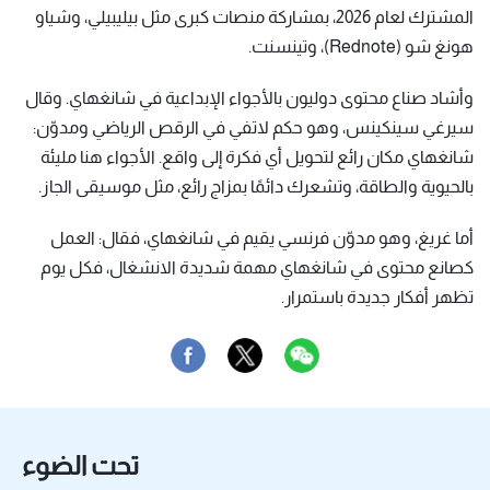
المشترك لعام 2026، بمشاركة منصات كبرى مثل بيليبيلي، وشياو
هونغ شو (Rednote)، وتينسنت.
وأشاد صناع محتوى دوليون بالأجواء الإبداعية في شانغهاي. وقال
سيرغي سينكينس، وهو حكم لاتفي في الرقص الرياضي ومدوّن:
شانغهاي مكان رائع لتحويل أي فكرة إلى واقع. الأجواء هنا مليئة
بالحيوية والطاقة، وتشعرك دائمًا بمزاج رائع، مثل موسيقى الجاز.
أما غريغ، وهو مدوّن فرنسي يقيم في شانغهاي، فقال: العمل
كصانع محتوى في شانغهاي مهمة شديدة الانشغال، فكل يوم
تظهر أفكار جديدة باستمرار.
تحت الضوء