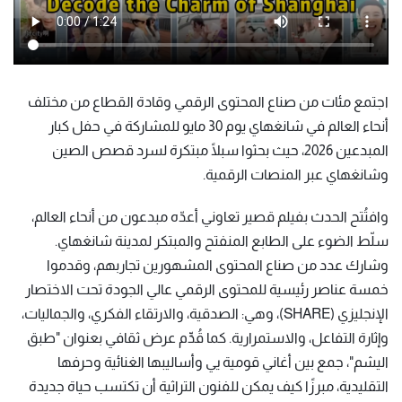
اجتمع مئات من صناع المحتوى الرقمي وقادة القطاع من مختلف
أنحاء العالم في شانغهاي يوم 30 مايو للمشاركة في حفل كبار
المبدعين 2026، حيث بحثوا سبلًا مبتكرة لسرد قصص الصين
وشانغهاي عبر المنصات الرقمية.
وافتُتح الحدث بفيلم قصير تعاوني أعدّه مبدعون من أنحاء العالم،
سلّط الضوء على الطابع المنفتح والمبتكر لمدينة شانغهاي.
وشارك عدد من صناع المحتوى المشهورين تجاربهم، وقدموا
خمسة عناصر رئيسية للمحتوى الرقمي عالي الجودة تحت الاختصار
الإنجليزي (SHARE)، وهي: الصدقية، والارتقاء الفكري، والجماليات،
وإثارة التفاعل، والاستمرارية. كما قُدِّم عرض ثقافي بعنوان "طبق
اليشم"، جمع بين أغاني قومية يي وأساليبها الغنائية وحرفها
التقليدية، مبرزًا كيف يمكن للفنون التراثية أن تكتسب حياة جديدة