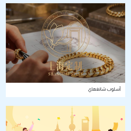
أسلوب شانغهاي