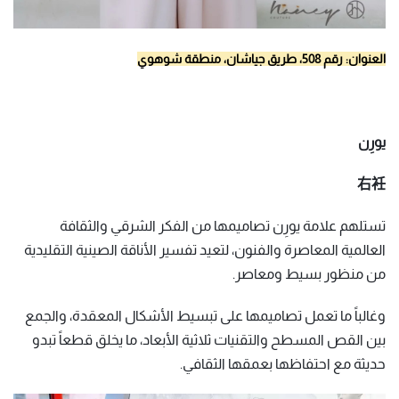
العنوان: رقم 508، طريق جياشان، منطقة شوهوي
يورِن
右衽
تستلهم علامة يورِن تصاميمها من الفكر الشرقي والثقافة
العالمية المعاصرة والفنون، لتعيد تفسير الأناقة الصينية التقليدية
من منظور بسيط ومعاصر.
وغالباً ما تعمل تصاميمها على تبسيط الأشكال المعقدة، والجمع
بين القص المسطح والتقنيات ثلاثية الأبعاد، ما يخلق قطعاً تبدو
حديثة مع احتفاظها بعمقها الثقافي.