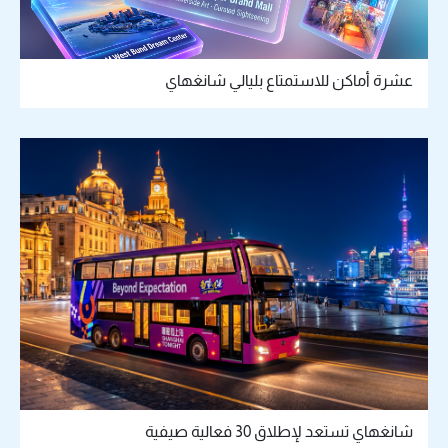
عشرة أماكن للاستمتاع بليالي شانغهاي
شانغهاي تستعد لإطلاق 30 فعالية صيفية