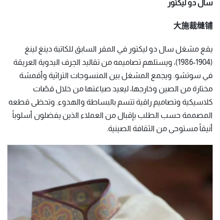
سال دو ليكتور
大施裁缝铺
يقع مشغل سال دو ليكتور في المقر السابق للكاتبة دينغ لينغ
(1904-1986)، ويستلهم تصاميمه من تقاليد الحِرف اليدوية العريقة
في سوتشو. ويجمع المشغل بين المنسوجات التراثية وأقمشة
مختارة من الصين وخارجها، ليعيد صياغتها من خلال قصّات
كلاسيكية وتصاميم راقية تتسم بالبساطة والهدوء. وتحظى قطعه
المصممة حسب الطلب بإقبال من العملاء الذين يفضلون أسلوباً
أنيقاً مستوحى من الثقافة الصينية.