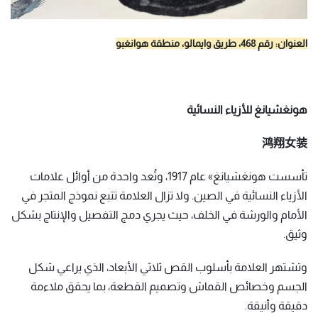
العنوان: رقم 468، طريق وايمالو، منطقة هوانغبو
هونغشيانغ للأزياء النسائية
鸿翔女装
تأسست هونغشيانغ» عام 1917، وتُعد واحدة من أوائل علامات
الأزياء النسائية في الصين. ولا تزال العلامة تتبع نموذج المتجر في
الأمام والورشة في الخلف، حيث يجري دمج التفصيل والإنتاج بشكل
وثيق.
وتشتهر العلامة بأسلوب القص ثلاثي الأبعاد، الذي يراعي شكل
الجسم وخصائص القماش وتصميم القطعة، بما يحقق ملاءمة
دقيقة وأنيقة.