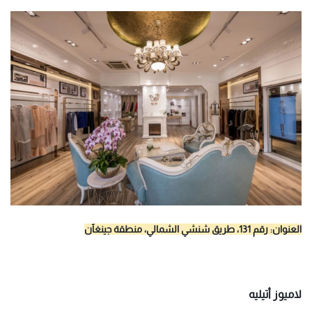
العنوان: رقم 131، طريق شنشي الشمالي، منطقة جينغآن
لاميوز أتيليه