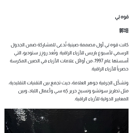
قوه بَي
郭培
كانت قوه بَي أول مصممة صينية تُدعى للمشاركة ضمن الجدول
الرسمي لأسبوع باريس للأزياء الراقية. وتُعد روزِز ستوديو، التي
أسستها عام 1997، من أوائل علامات الأزياء في الصين المكرسة
حصرياً للأزياء الراقية.
وتشكّل الحِرفية جوهر العلامة، حيث تجمع بين التقنيات التقليدية،
مثل تطريز سوتشو ونسيج حرير كِه سي وأعمال اللباد، وبين
المعايير الدولية للأزياء الراقية.