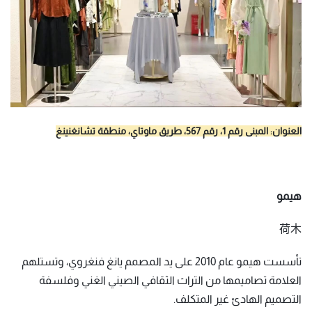
العنوان: المبنى رقم 1، رقم 567، طريق ماوتاي، منطقة تشانغنينغ
هيمو
荷木
تأسست هيمو عام 2010 على يد المصمم يانغ فنغروي، وتستلهم
العلامة تصاميمها من التراث الثقافي الصيني الغني وفلسفة
التصميم الهادئ غير المتكلف.