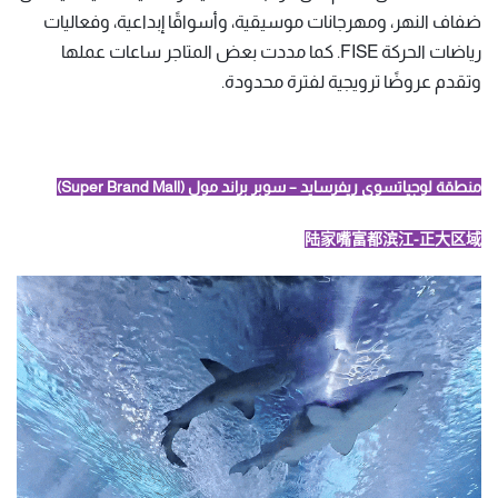
ضفاف النهر، ومهرجانات موسيقية، وأسواقًا إبداعية، وفعاليات
رياضات الحركة FISE. كما مددت بعض المتاجر ساعات عملها
وتقدم عروضًا ترويجية لفترة محدودة.
منطقة لوجياتسوي ريفرسايد – سوبر براند مول (Super Brand Mall)
陆家嘴富都滨江-正大区域