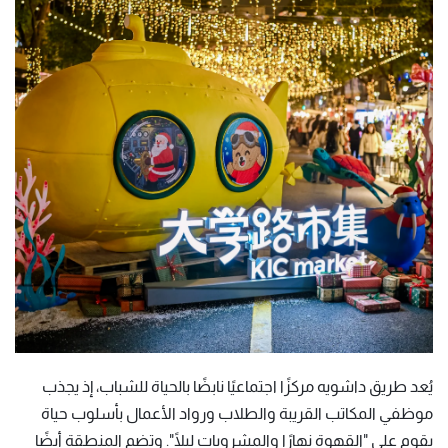
يُعد طريق داشويه مركزًا اجتماعيًا نابضًا بالحياة للشباب، إذ يجذب
موظفي المكاتب القريبة والطلاب ورواد الأعمال بأسلوب حياة
يقوم على "القهوة نهارًا والمشروبات ليلًا". وتضم المنطقة أيضًا