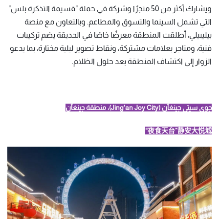
ويشارك أكثر من 50 متجرًا وشركة في حملة "قسيمة التذكرة بلس"
التي تشمل السينما والتسوق والمطاعم. وبالتعاون مع منصة
بيليبيلي، أطلقت المنطقة معرضًا خاصًا في الحديقة يضم تركيبات
فنية، ومتاجر بعلامات مشتركة، ونقاط تصوير ليلية مختارة، بما يدعو
الزوار إلى اكتشاف المنطقة بعد حلول الظلام.
جوي سيتي جينغآن (Jing'an Joy City)، منطقة جينغآن
夜食天台”静安大悦城“