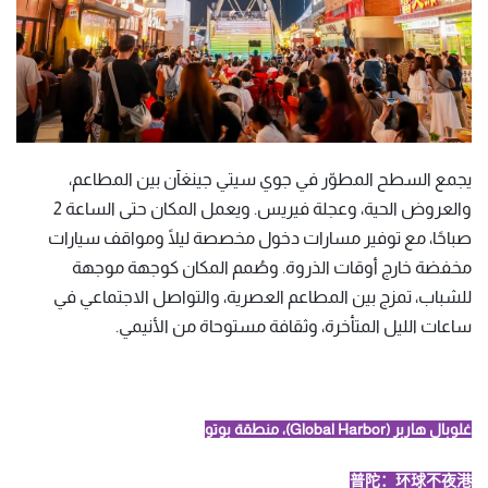
يجمع السطح المطوّر في جوي سيتي جينغآن بين المطاعم،
والعروض الحية، وعجلة فيريس. ويعمل المكان حتى الساعة 2
صباحًا، مع توفير مسارات دخول مخصصة ليلًا ومواقف سيارات
مخفضة خارج أوقات الذروة. وصُمم المكان كوجهة موجهة
للشباب، تمزج بين المطاعم العصرية، والتواصل الاجتماعي في
ساعات الليل المتأخرة، وثقافة مستوحاة من الأنيمي.
غلوبال هاربر (Global Harbor)، منطقة بوتو
普陀：环球不夜港