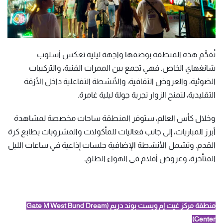
تُقدَّم هذه المنطقة بوصفها واجهة ليلية تعكس أسلوب
شانغهاي الخاص. فهي تجمع بين الممرات الفنية، والتركيبات
الضوئية، والعروض الثقافية، والأنشطة التفاعلية داخل الأزقة
التقليدية، لتمنح الزوار تجربة جولة ليلية غامرة.
وخلال كأس العالم، ستوفر المنطقة ساحات مخصصة لمشاهدة
أبرز المباريات، إلى جانب فعاليات للمأكولات والمشروبات بطابع كرة
القدم. وتشمل الأنشطة الإضافية جلسات إذاعية في ساعات الليل
المتأخرة، وعروض أفلام في الهواء الطلق.
منطقة مركز غيت إم ويست بوند دريم (Gate M West Bund Dream
Center)