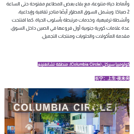
وأنماط حياة متنوعة، مع بقاء بعض المطاعم مفتوحة حتى الساعة
2 صباحًا. ويشمل السوق المطوّر أيضًا متاجر ثقافية وإبداعية،
وأنشطة ترفيهية، وخدمات مرتبطة بأسلوب الحياة. كما افتتحت
عدة علامات كورية جنوبية أول فروعها في الصين داخل السوق،
مقدمة المأكولات والحلويات ومنتجات التجميل.
كولومبيا سيركل (Columbia Circle)، منطقة تشانغنينغ
长宁：上生·夜未央