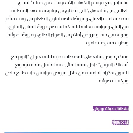
وبالتزامن مع موسم النكهات الآسيوية، ضمن حملة "المذاق
العالمي في شانغهاي" التي تنطلق في يوليو، ستشهد المنطقة
تمديد ساعات العمل، وعروضًا خاصة لتناول الطعام في وقت متأخر
من الليل، ومواقف مجانية ليلية. كما ستضم عروضًا لفناني الشارع،
وموسيقى حية، وعروض أفلام في الهواء الطلق، وعروضًا ضوئية،
وتجارب مسرحية غامرة.
ويقدّم حوض شانغهاي للمحيطات تجربة ليلية بعنوان "النوم مع
أسماك القرش" داخل نفقه المائي، فيما يحتفل متحف بودونغ
للفنون بذكراه الخامسة من خلال عروض فوانيس ذات طابع خاص
وتركيبات ضوئية.
منطقة حديقة يويوان
豫园区域