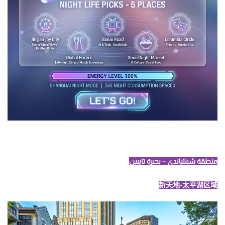
منطقة شينتياندي – بحيرة تايبين
新天地-太平湖区域