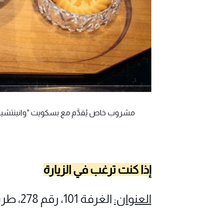
مشروب خاص يُقدَّم مع بسكويت "وانينتشينغ" الكلاسيكي
إذا كنت ترغب في الزيارة
العنوان:
الغرفة 101، رقم 278، طريق روينينغ، منطقة شوهوي