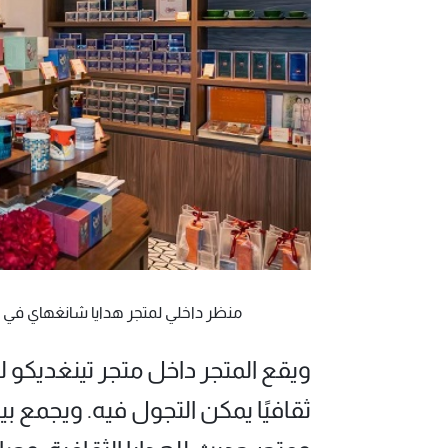
منظر داخلي لمتجر هدايا شانغهاي في ويست باند س
ويقع المتجر داخل متجر تينغديكو لل
ثقافيًا يمكن التجول فيه. ويجمع