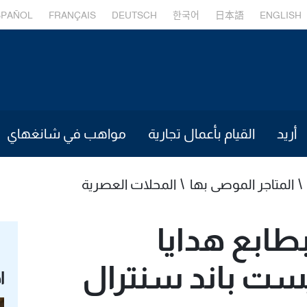
SPAÑOL
FRANÇAIS
DEUTSCH
한국어
日本語
ENGLISH
أريد
القيام بأعمال تجارية
مواهب في شانغهاي
المتاجر الموصى بها
المحلات العصرية
بطابع هدايا
ت باند سنترال
ا