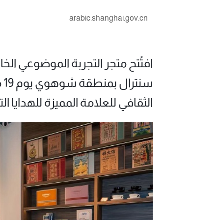
arabic.shanghai.gov.cn
افتُتح متجر التجربة الموضوعي ال
سن
الثقافي للعلامة المميزة للهدايا ال