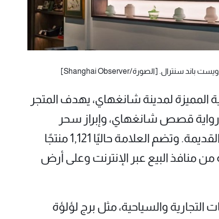
نترال. [الصورة/Shanghai Observer]
ية المميزة لمدينة شانغهاي، يهدف المتجر
 ورواية قصص شانغهاي، وإبراز سحر
المدينة، وإحياء ذكريات شانغهاي القديمة. وتضم العلامة حاليًا 1,121 منتجًا
ن منافذ البيع عبر الإنترنت وعلى أرض
ت التجارية والسياحية، مثل برج لؤلؤة