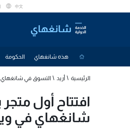
中文
هذه شانغهاي
الحكومة
الرئيسية
أريد
التسوق في شانغهاي
افتتاح أول متجر 
شانغهاي في ويس