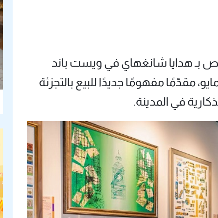
خاص بـ هدايا شانغهاي في ويست باند
ترال بمنطقة شوهوي يوم 19 مايو، مقدّمًا مفهومًا جديدًا للبيع بالتجزئة
تذكارية في المدينة.