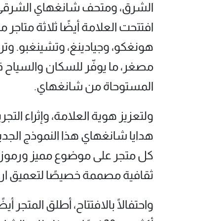
الشرق، ومتحف شانغهاي الشرقي، 
افتتحت العلامة أيضًا ثلاثة متا
هونغكو، وجيادينغ، وتشينغبو. وترت
مصغر، ما يوفّر للسكان والسياح قنا
المستوحاة من شانغهاي.
ولتعزيز هوية العلامة، وإثراء التج
هدايا شانغهاي هذا النموذج الجدي
كل متجر على موضوع مميز ورموز ثق
ثقافية مصممة خصيصًا لتعميق ارتب
واحتفالًا بالافتتاح، أطلق المتجر