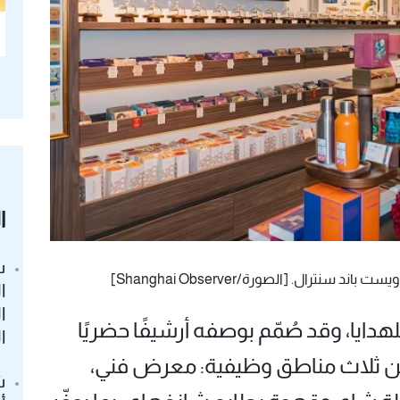
ا
س
نترال. [الصورة/Shanghai Observer]
ا
ا
هدايا، وقد صُمّم بوصفه أرشيفًا حضريًا
ا
 بين ثلاث مناطق وظيفية: معرض فني،
ش