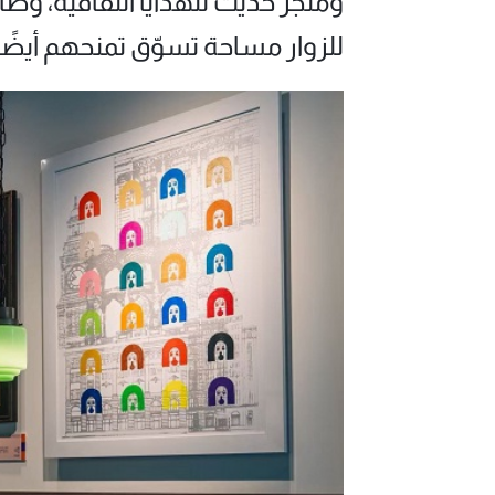
ومتجر حديث للهدايا الثقافية، وص
للزوار مساحة تسوّق تمنحهم أيضًا ت