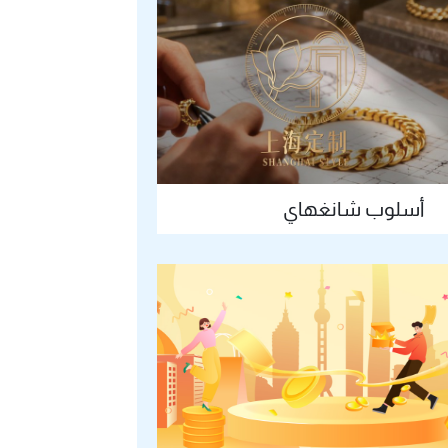
أسلوب شانغهاي