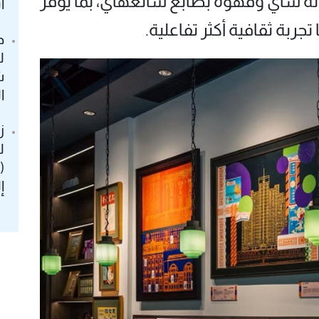
الة شاي وقهوة بطابع شانغهاي، بما يوفّر
أ
جربة ثقافية أكثر تفاعلية.
د
ل
ش
ا
ز
ل
إ