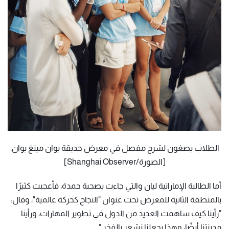
الطلاب يصغون لشرح مفصل في معرض حديقة يوان مينغ يوان.
[الصورة/Shanghai Observer]
أما الطالبة الإماراتية ليان والتي جاءت بصحبة حمدة، فأعجبت كثيرًا
بالمنطقة الثانية للمعرض تحت عنوان "النجاح كحركة عالمية"، وقال:
"رأينا كيف ساهمت العديد من الدول في تطوير المهارات، ورأينا
مدينتنا أيضًا، وهذا يجعلنا نشعر بالفخر."