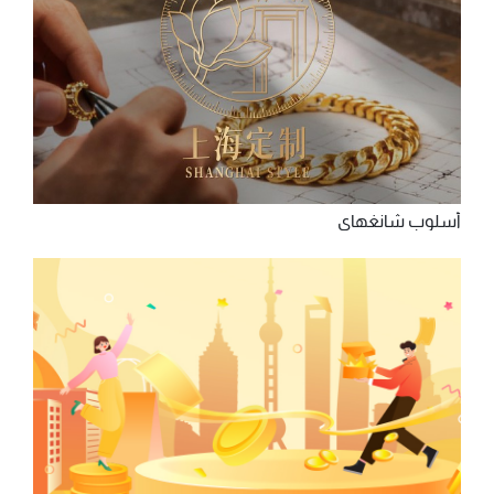
أسلوب شانغهاي