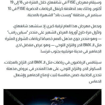
وسيقام مهرجان FISE في شانغهاي خلال الفترة من 16 إلى 19
أكتوبر، وذلك بعد انطلاقة كرنفال الرياضات الحضرية FISE في 10
سبتمبر في منطقة "ويست باند" الشهيرة بالمدينة.
ويحمل مهرجان هذا العام ترقية كبرى؛ إذ ستشهد شانغهاي،
ولأول مرة خارج أوروبا، العرض الشهير على منحدر "سباين رامب"
— وهو منحدر جوي مذهل صُمم خصيصًا لرياضات الشوارع المثيرة
مثل الـ BMX الحر والتزلج اللوحي — وهو عرض مفضل لدى
الجماهير في مدينة مونبلييه بجنوب فرنسا.
سيتنافس الرياضيون في رياضات مثل الـ BMX الحر، التزلج بالعجلات،
السكوتر الحر، والتزلج اللوحي، على هذا المنحدر في عروض مذهلة
تتحدى الجاذبية، ضمن منافسة بُنيت لإمتاع الجماهير وإشعال
الحماس.