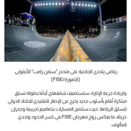
رياضي يتحدى الجاذبية على منحدر "سباين رامب" الأيقوني.
[الصورة/FISE]
ولزيادة جرعة الإثارة، ستستضيف شانغهاي أيضًا بطولة تسلق
مبتكرة تُقام بأسلوب جديد يخرج عن الإطار التقليدي للاتحاد الدولي
لتسلق الرياضة. حيث ستتميز المسارات بتصاميم تجريبية وجدران
جريئة، ما يعكس روح مهرجان FISE في كسر الحدود وتحدي
المألوف.