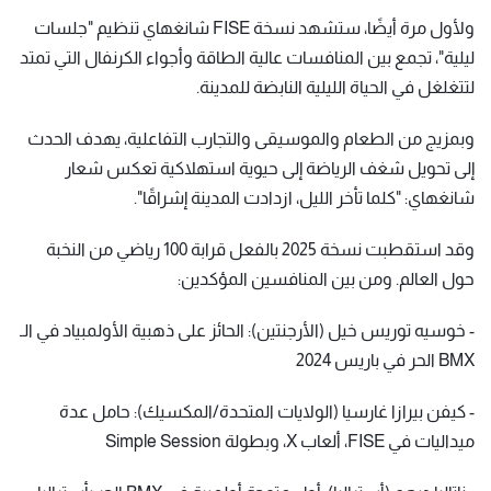
ولأول مرة أيضًا، ستشهد نسخة FISE شانغهاي تنظيم "جلسات
ليلية"، تجمع بين المنافسات عالية الطاقة وأجواء الكرنفال التي تمتد
لتتغلغل في الحياة الليلية النابضة للمدينة.
وبمزيج من الطعام والموسيقى والتجارب التفاعلية، يهدف الحدث
إلى تحويل شغف الرياضة إلى حيوية استهلاكية تعكس شعار
شانغهاي: "كلما تأخر الليل، ازدادت المدينة إشراقًا".
وقد استقطبت نسخة 2025 بالفعل قرابة 100 رياضي من النخبة
حول العالم. ومن بين المنافسين المؤكدين:
- خوسيه توريس خيل (الأرجنتين): الحائز على ذهبية الأولمبياد في الـ
BMX الحر في باريس 2024
- كيفن بيرازا غارسيا (الولايات المتحدة/المكسيك): حامل عدة
ميداليات في FISE، ألعاب X، وبطولة Simple Session