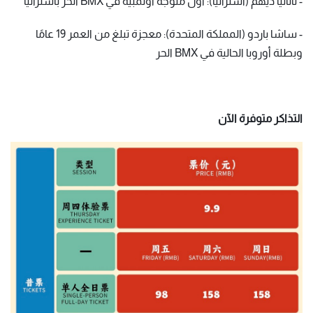
- ناتاليا ديهم (أستراليا): أول متوجة أولمبية في BMX الحر بأستراليا
- ساشا باردو (المملكة المتحدة): معجزة تبلغ من العمر 19 عامًا
وبطلة أوروبا الحالية في BMX الحر
التذاكر متوفرة الآن