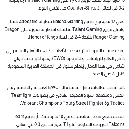
16 مايو، بينما تغلب فريق Tyloo على Lynn Vision Gaming بنتيجة
2-0 في نهائي Counter-Strike 2 في نفس اليوم.
وفي 17 مايو، توّج فريق Baisha Gaming ببطولة Crossfire، بينما
واصل فريق Talent Gaming سلسلة انتصاراته بفوزه على Dragon
Ranger Gaming بنتيجة 4-2 في لعبة Honor of Kings.
وقد ضمنت الفرق الفائزة بهذه الألعاب الأربعة التأهل المباشر إلى
كأس العالم للرياضات الإلكترونية (EWC)، وهو أكبر حدث دولي
شامل في هذا المجال يُنظم سنويًا في المملكة العربية السعودية
خلال فصل الصيف.
كما مُنحت بطاقات تأهل مباشرة إلى EWC لعدد من الممثلين من
الصين ومنطقة آسيا والمحيط الهادئ في بطولات Teamfight
Tactics وStreet Fighter 6 وValorant Champions Tour.
انتهت جميع هذه المنافسات في 18 مايو، حيث ثأر فريق Team
Falcons لهزيمته السابقة أمام T1 بفوز ساحق 3-0 في نهائي