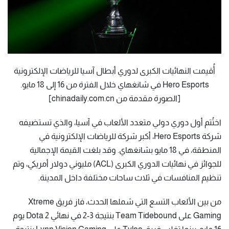
أُقيمت النهائيات الكبرى لدوري أبطال آسيا للرياضات الإلكترونية
Hero Esports في شانغهاي خلال الفترة من 16 إلى 18 مايو.
[الصورة مقدمة من chinadaily.com.cn]
اختُتم أول دوري دولي متعدد الألعاب في آسيا، والذي تستضيفه
شركة Hero Esports، أكبر شركة للرياضات الإلكترونية في
المنطقة، في 18 مايو بشانغهاي. وقد بلغت القيمة الإجمالية
للجوائز في نهائيات الدوري الكبرى (ACL) مليوني دولار أمريكي، وتم
تنظيم المنافسات في ثلاث ساحات مختلفة داخل المدينة.
من بين الألعاب التسع التي شملها الحدث، فاز فريق Xtreme
Gaming على Team Tidebound بنتيجة 3-2 في نهائي Dota 2 يوم