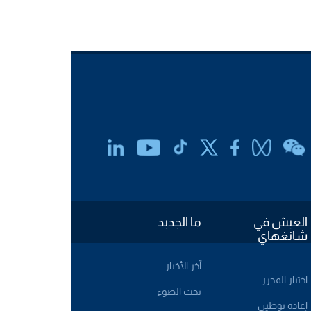
العيش في
ما الجديد
شانغهاي
آخر الأخبار
اختيار المحرر
تحت الضوء
إعادة توطين