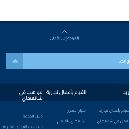
وابط
ريد
القيام بأعمال تجارية
مواهب في
شانغهاي
لقيام بأعمال تجارية
اختيار المحرر
دليل الخدمة
لعمل في شانغهاي
شانغهاي بالأرقام
سياسات الموارد البشرية