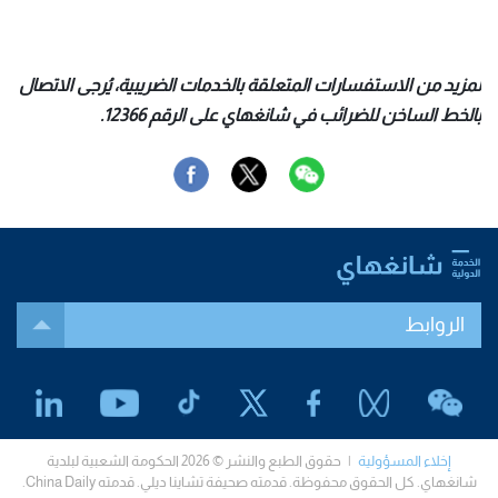
لمزيد من الاستفسارات المتعلقة بالخدمات الضريبية، يُرجى الاتصال
بالخط الساخن للضرائب في شانغهاي على الرقم 12366.
الروابط
إخلاء المسؤولية
| حقوق الطبع والنشر © 2026 الحكومة الشعبية لبلدية
شانغهاي. كل الحقوق محفوظة. قدمته صحيفة تشاينا ديلي. قدمته China Daily.