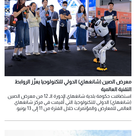
معرض الصين (شانغهاي) الدولي للتكنولوجيا يعزّز الروابط
التقنية العالمية
استضافت حكومة بلدية شانغهاي الدورة الـ 12 من معرض الصين
(شانغهاي) الدولي للتكنولوجيا، التي أُقيمت في مركز شانغهاي
العالمي للمعارض والمؤتمرات خلال الفترة من 11 إلى 13 يونيو.