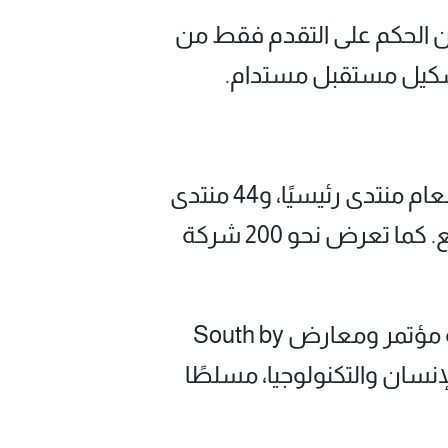
من الحكم على التقدم فقط من
 تشكيل مستقبل مستدام.
ويعكس المؤتمر نفسه هذا التوازن بين الطموح والاتصال. يشمل برنامج هذا العام منتدى رئيسيًا، و44 منتدى
فرعيًا، ومعرضًا بمساحة 10000 متر مربع، وسوقًا للابتكار بمساحة 5000 متر مربع. كما تعرض نحو 200 شركة
وقد اكتسب المؤتمر سمعةً تتجاوز كونه مجرد قمة للتكنولوجيا المالية، إذ وصفه مؤتمر ومعارض South by
ن الإنسان والتكنولوجيا، مسلطًا