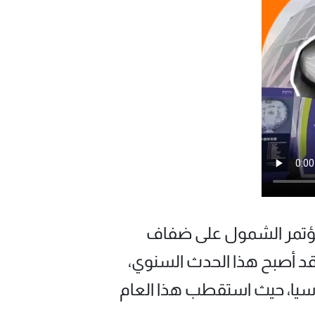
لأفكار في 11 سبتمبر، مع افتتاح مؤتمر الشمول على ضفاف
بوند في شانغهاي. وقد أصبح هذا الحدث السنوي،
في آسيا، حيث استقطب هذا العام