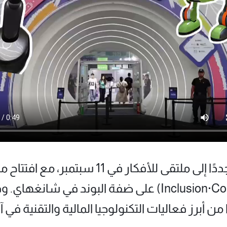
تحوّلت ضفاف نهر هوانغبو مجددًا إلى ملتقى ل
البوند (Inclusion·Conference on the Bund) على ضفة ال
ًا من أبرز فعاليات التكنولوجيا المالية والتقنية 