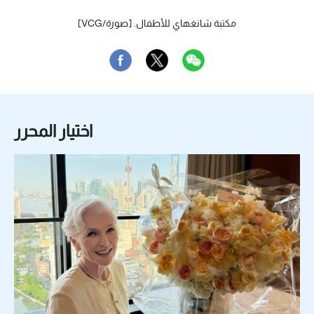
مكتبة شانغهاي للأطفال. [صورة/VCG]
اختيار المحرر