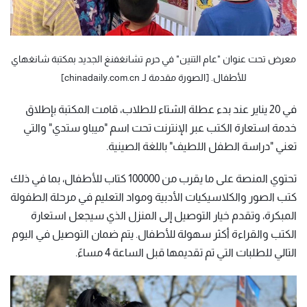
معرض تحت عنوان "عام التنين" في حرم تشانغفنغ الجديد بمكتبة شانغهاي
للأطفال. [الصورة مقدمة لـ chinadaily.com.cn]
في 20 يناير عند بدء عطلة الشتاء للطلاب، قامت المكتبة بإطلاق
خدمة استعارة الكتب عبر الإنترنت تحت اسم "ميباو ستدي" والتي
تعني "دراسة الطفل اللطيف" باللغة الصينية.
تحتوي المنصة على ما يقرب من 100000 كتاب للأطفال، بما في ذلك
كتب الصور والكلاسيكيات الأدبية ومواد التعليم في مرحلة الطفولة
المبكرة، وتقدم خيار التوصيل إلى المنزل الذي سيجعل استعارة
الكتب والقراءة أكثر سهولة للأطفال. يتم ضمان التوصيل في اليوم
التالي للطلبات التي تم تقديمها قبل الساعة 4 مساءً.