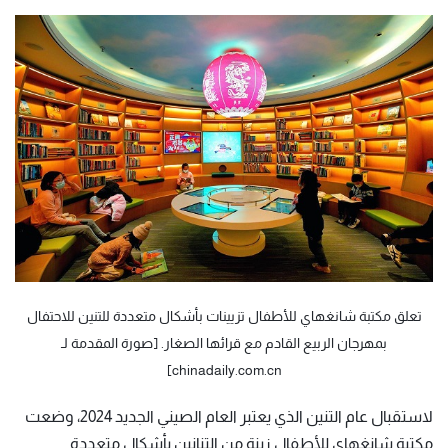
تعلق مكتبة شانغهاي للأطفال تزيينات بأشكال متعددة للتنين للاحتفال
بمهرجان الربيع القادم مع قرائها الصغار. [صورة المقدمة لـ
chinadaily.com.cn]
لاستقبال عام التنين الذي يعتبر العام الصيني الجديد 2024، وضعت
مكتبة شانغهاي للأطفال زينة من التنانين بأشكال متعددة