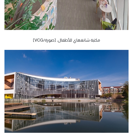
مكتبة شانغهاي للأطفال. [صورة/VCG]