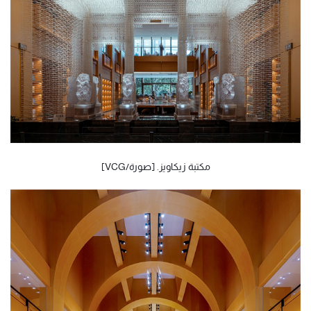
مكتبة زيكاويز. [صورة/VCG]