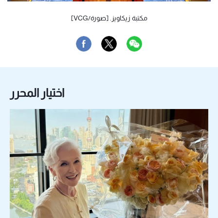
مكتبة زيكاويز. [صورة/VCG]
اختيار المحرر