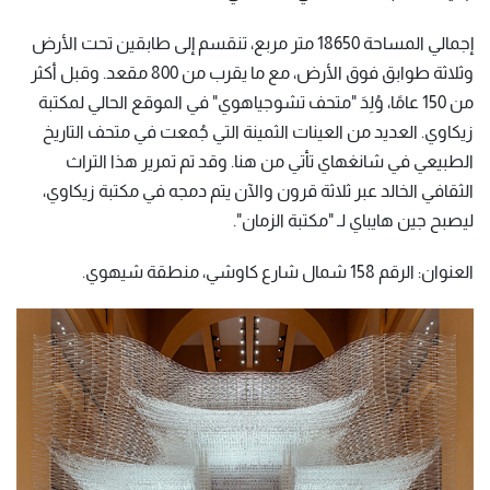
إجمالي المساحة 18650 متر مربع، تنقسم إلى طابقين تحت الأرض
وثلاثة طوابق فوق الأرض، مع ما يقرب من 800 مقعد. وقبل أكثر
من 150 عامًا، وُلِدَ "متحف تشوجياهوي" في الموقع الحالي لمكتبة
زيكاوي. العديد من العينات الثمينة التي جُمعت في متحف التاريخ
الطبيعي في شانغهاي تأتي من هنا. وقد تم تمرير هذا التراث
الثقافي الخالد عبر ثلاثة قرون والآن يتم دمجه في مكتبة زيكاوي،
ليصبح جين هايباي لـ "مكتبة الزمان".
العنوان: الرقم 158 شمال شارع كاوشي، منطقة شيهوي.