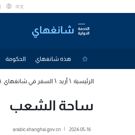
中文
هذه شانغهاي
الحكومة
الرئيسية
أريد
السفر في شانغهاي
ساحة الشعب
|
arabic.shanghai.gov.cn
2024-05-16