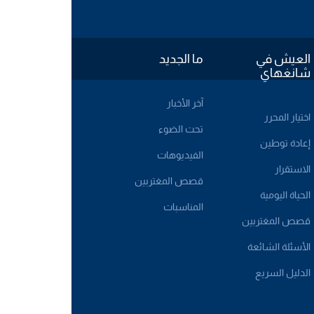
العيش في
ما الجديد
شانغهاي
آخر الأخبار
اختيار المحرر
تحت الضوء
إعادة توطين
الفيديوهات
الاستقرار
قصص المغتربين
الحياة اليومية
المناسبات
قصص المغتربين
الأسئلة الشائعة
الدليل السريع