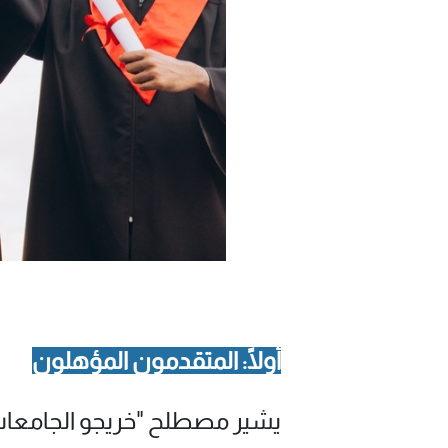
أولًا: المتقدمون المؤهلون
يشير مصطلح "خريجو الجامعات ا