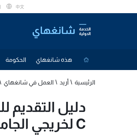
中文
هذه شانغهاي
الحكومة
الرئيسية
أريد
العمل في شانغهاي
دليل التقديم ل
C لخريجي الجامعات الأجانب