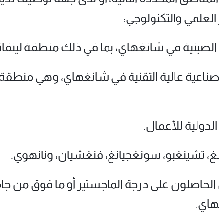
العلمي والتكنولوجي:
ية الصينية في شانغهاي، بما في ذلك منطقة لينقان
الصناعية عالية التقنية في شانغهاي، وهي منطق
لدولية للأعمال.
نغ، تشينغبو، سونغجيانغ، فنغشيان، ونانهوي.
ون الحاصلون على درجة الماجستير أو ما فوق من ج
هاي.