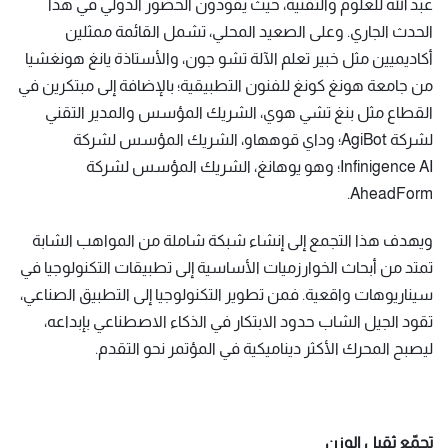
عبد الله للعلوم والتقنية، حيث يقودون الحضور الدولي في هذا
الحدث الجاري. وعلى الصعيد المحلي، تشمل القائمة ممثلين
أكاديميين مثل خبير تعلم الآلة تشو جون، والأستاذة يانغ هونغشيا
من جامعة هونغ كونغ للفنون التطبيقية؛ بالإضافة إلى مبتكرين في
القطاع مثل بنغ تشي هوي، الشريك المؤسس والمدير التقني
لشركة AgiBot؛ وداي قوههاو، الشريك المؤسس لشركة
Infinigence AI؛ وهو يوهانغ، الشريك المؤسس لشركة
AheadForm.
ويهدف هذا التجمع إلى إنشاء شبكة شاملة من المواهب الشابة
تمتد من أبحاث الخوارزميات الأساسية إلى تطبيقات التكنولوجيا في
سيناريوهات واقعية. فمن تطوير التكنولوجيا إلى التطبيق الصناعي،
تقود الجيل الشاب حدود الابتكار في الذكاء الاصطناعي بإبداعه،
ليصبح المحرك الأكثر ديناميكية في المؤتمر نحو التقدم.
تجمّع ثقيل الوزن