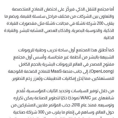
أما مجتمع التنقل الذكي، فيركّز على احتضان النماذج المتخصصة
والتعاون بين الشركات من مختلف مراحل سلسلة القيمة، ويضم ما
يقارب 200 شركة ناشئة في مجالات ناشئة مثل مقصورات القيادة
الذكية، والحوسبة البصرية، والذكاء العصبي المشابه للبشر، والقيادة
الذاتية.
كما أطلق هذا المجتمع أول ساحة تدريب وطنية للروبوتات
الشبيهة بالبشر من أنظمة غير متجانسة، وأسس أول مجتمع
مفتوح المصدر في العالم للروبوتات البشرية بالحجم الكامل
(OpenLoong)، إلى جانب منصة MaaS للنماذج الضخمة المُوجهة
للمستهلكين، مما يُحرّر إمكانيات التطبيقات ويُعزز زخم التطوير.
من خلال توفير السياسات وتجديد الآليات المؤسسية، تُقدم
شانغهاي عبر WAIC نموذجًا ذكيًا لتطوير الصناعة يمكن تكراره
وتوسيعه. فمنذ عام 2018، جذب المؤتمر ملايين المشاركين من
حول العالم، وساهم في إتمام ما يقرب من 300 شراكة صناعية