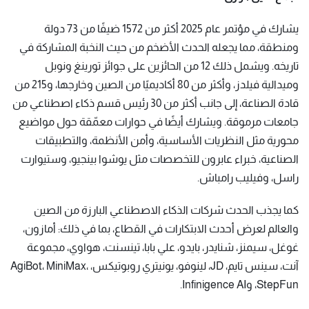
يشارك في مؤتمر عام 2025 أكثر من 1572 ضيفًا من 73 دولة
ومنطقة، مما يجعله الحدث الأضخم من حيث النخبة المشاركة في
تاريخه. ويشمل ذلك 12 من الحائزين على جوائز تورينغ ونوبل
وميدالية فيلدز، وأكثر من 80 أكاديميًا من الصين وخارجها، و215 من
قادة الصناعة، إلى جانب أكثر من 30 رئيس قسم ذكاء اصطناعي من
جامعات مرموقة. ويشارك أيضًا في حوارات معمّقة حول مواضيع
محورية مثل النظريات الأساسية، وأمن الأنظمة، والتطبيقات
الصناعية، خبراء عابرون للتخصصات مثل يوشوا بينجيو، وستيوارت
راسل، وفيليب رامباش.
كما يجذب الحدث شركات الذكاء الاصطناعي البارزة من الصين
والعالم لعرض أحدث الابتكارات في القطاع، بما في ذلك: أمازون،
غوغل، سيمنز، شنايدر، بايدو، علي بابا، تينسنت، هواوي، مجموعة
آنت، سينس تايم، JD، لينوفو، يونيتري روبوتيكس، AgiBot، MiniMax،
StepFun، وInfinigence AI.