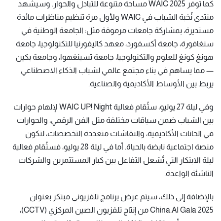
كما توفّر WAIC 2025 مساحة متنوعة للتبادل والحوار. وسيشهد
منتدى نُخبة الشباب في WAIC ولأول مرة تنظيم مناظرات مائدة
مستديرة، بمشاركة جامعات مرموقة مثل: الجامعة الوطنية في
سنغافورة، جامعة أكسفورد، معهد كاليفورنيا للتكنولوجيا، جامعة
هونغ كونغ للعلوم والتكنولوجيا، جامعة تسينغهوا، وجامعة بكين
— مما يساهم في بناء مجتمع عالمي لشباب الذكاء الاصطناعي
يربط بين الأوساط الأكاديمية والصناعية.
وفي ليلة 27 يوليو، ستُقام فعالية WAIC UP! Night لإلهام حوارات
بين الشباب ضمن سياقات مختلفة مثل الفن الرقمي، والحوارات
في الحانات الأكاديمية، والنقاشات متعددة التخصصات، لتكون
منصة اجتماعية نابضة بالحياة. أما في ليلة 28 يوليو، فستُقام فعالية
ليلة الابتكار التي تُشعل التفاعل بين كبار المستثمرين والشركات
الناشئة الواعدة.
بالإضافة إلى ذلك، سيتم عرض برنامج تلفزيوني مبتكر بعنوان
China.AI Gala 2025 من إنتاج تلفزيون الصين المركزي (CCTV)،