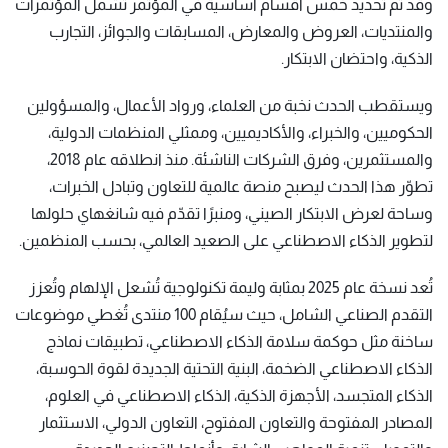
وقد تم تحديد خمس أقسام أساسية في المؤتمر تشمل المؤتمرات
والمنتديات، العروض والمعارض، المسابقات والجوائز، التجارب
الذكية، واحتضان الابتكار.
ويستقطب الحدث نخبة من العلماء، ورواد الأعمال، والمسؤولين
الحكوميين، والخبراء، والأكاديميين، وممثلي المنظمات الدولية،
والمستثمرين، وفرق الشركات الناشئة. منذ انطلاقه عام 2018،
تطوّر هذا الحدث ليصبح منصة عالمية للتعاون وتبادل الخبرات،
وساحة لعرض الابتكار الصيني، ومنبرًا تقدّم فيه شانغهاي حلولها
لتطوير الذكاء الاصطناعي على الصعيد العالمي، بحسب المنظمين.
تُعد نسخة عام 2025 بمثابة وليمة تكنولوجية تُشعل الإلهام وتُعزز
التقدم الصناعي الشامل، حيث سيُقام 100 منتدى تُغطي موضوعات
ساخنة مثل حوكمة سلامة الذكاء الاصطناعي، تطبيقات نماذج
الذكاء الاصطناعي الضخمة، البنية التحتية الجديدة لقوة الحوسبة،
الذكاء المتجسد، الأجهزة الذكية، الذكاء الاصطناعي في العلوم،
المصادر المفتوحة والتعاون المفتوح، التعاون الدولي، الاستثمار