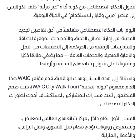
يتحول الذكاء الاصطناعي من كونه أداة "غير مرئية" خلف الكواليس
إلى عنصر "مرئي وقابل للاستخدام" في الحياة اليومية.
اليوم، بات الذكاء الاصطناعي متغلغلًا في أدق تفاصيل تجديد
المدينة: من إدارة المباني الذكية، والتجديدات الموّفرة للطاقة،
والممارسات الرقمية في الحوكمة، إلى التطبيقات في النقل،
والرعاية الصحية، والخدمات العامة — مما يضفي طابعًا ذكيًا
وملموسًا على شوارع شانغهاي القديمة وأزقتها.
واستنادًا إلى هذه السيناريوهات الواقعية، قدم مؤتمر WAIC هذا
العام مفهوم "جولة المدينة" (WAIC City Walk Tour)، حيث صمم
المنظمون ثلاث مسارات للمشاركين لاستكشاف أحدث تطورات
الذكاء الاصطناعي.
المسار الأول يقام داخل مركز شانغهاي العالمي للمعارض،
ويستعرض روبوتات تؤدي مهام مثل التسوق، ونقل البراغي،
والأعمال المنزلية.