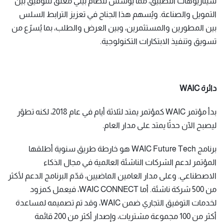
سيناريوهات التطبيق، مما يؤسس لنظام بيئي مغلق للتوفيق بين
التمويل والصناعة. ويُسهم هذا الجناح في تعزيز الترابط السلس
بين المطورين والمستثمرين، وبين العرض والطلب، بما يُسرّع من
تسويق وتنفيذ الابتكارات التكنولوجية.
دائرة WAIC
بدأ مؤتمر WAIC كمؤتمر يمتد لثلاثة أيام في عام 2018، لكنه تطوّر
ليصبح الآن حدثًا يمتد على مدار العام.
برنامج WAIC Future Tech هو خارطة طريق سنوية أطلقها
المؤتمر لدعم الشركات الناشئة العالمية في مجال الذكاء
الاصطناعي. وعلى مدار العامين الماضيين، قدّم البرنامج الدعم لأكثر
من 500 شركة ناشئة. أما WAIC CONNECT، فيعمل كمزود
لخدمات التوفيق التجاري ضمن WAIC، وقد تم تصميمه لمساعدة
أكثر من 100 مجموعة مشتريات، وإصدار أكثر من 200 قائمة