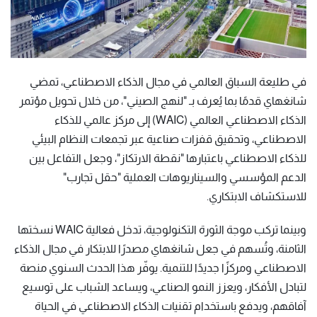
في طليعة السباق العالمي في مجال الذكاء الاصطناعي، تمضي
شانغهاي قدمًا بما يُعرف بـ "لنهج الصيني"، من خلال تحويل مؤتمر
الذكاء الاصطناعي العالمي (WAIC) إلى مركز عالمي للذكاء
الاصطناعي، وتحقيق قفزات صناعية عبر تجمعات النظام البيئي
للذكاء الاصطناعي باعتبارها "نقطة الارتكاز"، وجعل التفاعل بين
الدعم المؤسسي والسيناريوهات العملية "حقل تجارب"
للاستكشاف الابتكاري.
وبينما تركب موجة الثورة التكنولوجية، تدخل فعالية WAIC نسختها
الثامنة، وتُسهم في جعل شانغهاي مصدرًا للابتكار في مجال الذكاء
الاصطناعي ومركزًا جديدًا للتنمية. يوفّر هذا الحدث السنوي منصة
لتبادل الأفكار، ويعزز النمو الصناعي، ويساعد الشباب على توسيع
آفاقهم، ويدفع باستخدام تقنيات الذكاء الاصطناعي في الحياة