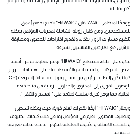
والفرص، مما يخلق تفاعلًا متناغمًا بين الإنسان والآلة لتجربة مؤتمر
أكثر تفاعلية.
ووفقًا لمنظمي WAIC، فإن "Hi! WAIC" يتمتع بفهم أعمق
للمستخدمين. ومن خلال رؤيته الشاملة لمجريات المؤتمر، يمكنه
تنظيم مسارات الزوار بذكاء، وتقديم اقتراحات للحضور، ومطابقة
الزائرين مع العارضين المناسبين بسرعة.
علاوة على ذلك، يستطيع "Hi! WAIC" توفير معلومات عن أجنحة
بعض الشركات، والمنتديات، والأنشطة، بناءً على اهتمامات الزوار.
كما يُمكّن النظام الزائرين من مسح رموز الاستجابة السريعة (QR)
للوصول الفوري إلى المحتوى والجداول الزمنية في مناطقهم
الحالية، مما يوفر تجربة سلسة تعتمد على "المسح والتلقي".
ويمتاز "Hi! WAIC" أيضًا بقدرات تعلم قوية، حيث يمكنه تسجيل
وتصنيف المحتوى القيم في المؤتمر، بما في ذلك كلمات الضيوف
وجلسات الأسئلة والأجوبة التفاعلية، لتكوين قاعدة بيانات معرفية
خاصة به.