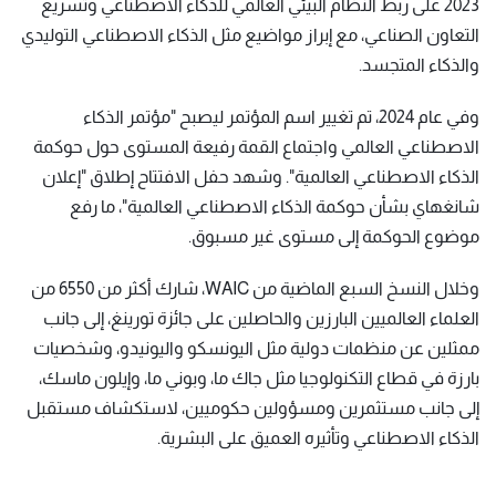
2023 على ربط النظام البيئي العالمي للذكاء الاصطناعي وتسريع
التعاون الصناعي، مع إبراز مواضيع مثل الذكاء الاصطناعي التوليدي
والذكاء المتجسد.
وفي عام 2024، تم تغيير اسم المؤتمر ليصبح "مؤتمر الذكاء
الاصطناعي العالمي واجتماع القمة رفيعة المستوى حول حوكمة
الذكاء الاصطناعي العالمية". وشهد حفل الافتتاح إطلاق "إعلان
شانغهاي بشأن حوكمة الذكاء الاصطناعي العالمية"، ما رفع
موضوع الحوكمة إلى مستوى غير مسبوق.
وخلال النسخ السبع الماضية من WAIC، شارك أكثر من 6550 من
العلماء العالميين البارزين والحاصلين على جائزة تورينغ، إلى جانب
ممثلين عن منظمات دولية مثل اليونسكو واليونيدو، وشخصيات
بارزة في قطاع التكنولوجيا مثل جاك ما، وبوني ما، وإيلون ماسك،
إلى جانب مستثمرين ومسؤولين حكوميين، لاستكشاف مستقبل
الذكاء الاصطناعي وتأثيره العميق على البشرية.