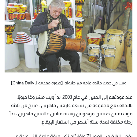
ويب في حدث فائدة عامة مع طبوله. [صورة مقدمة لـ China Daily]
عند عودتهم إلى الصين في عام 2003، بدأ ويب مشروعًا حيويًا.
بالتحالف مع مجموعة من تسعة عازفين ماهرين - مزيج من ثلاثة
موسيقيين صينيين موهوبين وستة فنانين عالميين ماهرين - بدأ
رحلة مكثفة لمدة ستة أشهر في استعار الإيقاع.
يقول البالغ من العمر 71 عامًا: "لم تكن فرقة عادية، التي عادة ما