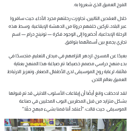
الفرح العميق الذي شعروا به.
خلال العقدين التاليين، تجاوزت رحلتهم مجرد الأداء، حيث سافروا
عبر البلاد، تاركين خلفهم دروبًا من الدهشة الإيقاعية. وسط هذه
الرحلة الإبداعية، أحضروا إلى الوجود فكرة — تونينج درام — اسم
تجاري يجمع بين أسمائهما بتوافق.
بعيدًا عن المسرح، ازدهر التزامهم في ميدان التعليم، متجسدًا في
بدء منهج دراسي مصمم خصيصًا. تم صياغة هذا المنهج بعناية
فائقة، لرعاية روح الموسيقى لدى الأطفال الصغار، وتعزيز الارتباط
العميق بعالم اللحن.
لقد لاحظت وانغ أيضًا أن إيقاعات الأسلوب اللاتيني قد تم قبولها
بشكل متزايد من قبل المطربين البوب المحليين في صناعة
الموسيقى. حيث قالت: "أعتقد أننا قمنا بشيء مبهج حقًا."