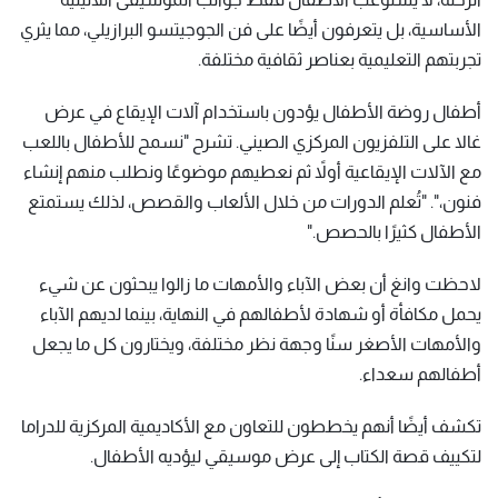
الأساسية، بل يتعرفون أيضًا على فن الجوجيتسو البرازيلي، مما يثري
تجربتهم التعليمية بعناصر ثقافية مختلفة.
أطفال روضة الأطفال يؤدون باستخدام آلات الإيقاع في عرض
غالا على التلفزيون المركزي الصيني. تشرح "نسمح للأطفال باللعب
مع الآلات الإيقاعية أولاً ثم نعطيهم موضوعًا ونطلب منهم إنشاء
فنون،". "تُعلم الدورات من خلال الألعاب والقصص، لذلك يستمتع
الأطفال كثيرًا بالحصص."
لاحظت وانغ أن بعض الآباء والأمهات ما زالوا يبحثون عن شيء
يحمل مكافأة أو شهادة لأطفالهم في النهاية، بينما لديهم الآباء
والأمهات الأصغر سنًا وجهة نظر مختلفة، ويختارون كل ما يجعل
أطفالهم سعداء.
تكشف أيضًا أنهم يخططون للتعاون مع الأكاديمية المركزية للدراما
لتكييف قصة الكتاب إلى عرض موسيقي ليؤديه الأطفال.