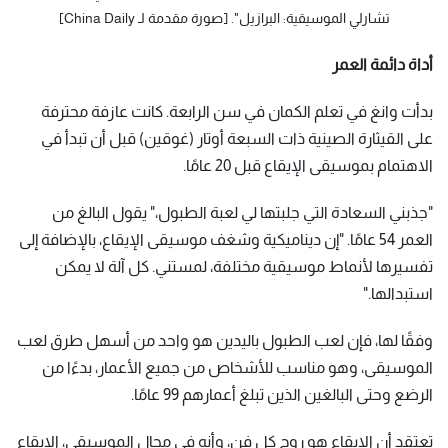
تشارلي الموسيقية: البرازيل". [صورة مقدمة لـ China Daily]
أداة دائمة العمر
بدأت وانغ في تعلم الكمان في سن الرابعة. كانت عازفة محترفة
على القيثارة الصينية ذات السبعة أوتار (غوقين) قبل أن تبدأ في
الاهتمام بموسيقى الإيقاع قبل 20 عامًا.
"جذبني السعادة التي جلبتها لي لعبة الطبول،" يقول البالغ من
العمر 54 عامًا. "إن ديناميكية وشغف موسيقى الإيقاع، بالإضافة إلى
تفسيرها لأنماط موسيقية مختلفة، لمستني. كل آلة لا يمكن
استبدالها."
وفقًا لها، فإن لعب الطبول باليدين هو واحد من أسهل طرق لعب
الموسيقى، وهو مناسب للأشخاص من جميع الأعمار، بدءًا من
الرضع وحتى البالغين الذين تبلغ أعمارهم 99 عامًا.
تعتقد أن الإيقاع هو روح كل فن، وأنه في مجال الموسيقى، الإيقاع