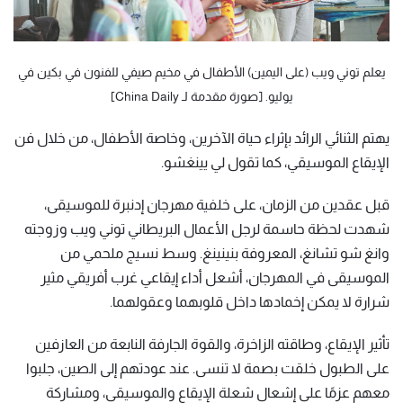
يعلم توني ويب (على اليمين) الأطفال في مخيم صيفي للفنون في بكين في
يوليو. [صورة مقدمة لـ China Daily]
يهتم الثنائي الرائد بإثراء حياة الآخرين، وخاصة الأطفال، من خلال فن
الإيقاع الموسيقي، كما تقول لي يينغشو.
قبل عقدين من الزمان، على خلفية مهرجان إدنبرة للموسيقى،
شهدت لحظة حاسمة لرجل الأعمال البريطاني توني ويب وزوجته
وانغ شو تشانغ، المعروفة بنينينغ. وسط نسيج ملحمي من
الموسيقى في المهرجان، أشعل أداء إيقاعي غرب أفريقي مثير
شرارة لا يمكن إخمادها داخل قلوبهما وعقولهما.
تأثير الإيقاع، وطاقته الزاخرة، والقوة الجارفة النابعة من العازفين
على الطبول خلقت بصمة لا تنسى. عند عودتهم إلى الصين، جلبوا
معهم عزمًا على إشعال شعلة الإيقاع والموسيقى، ومشاركة