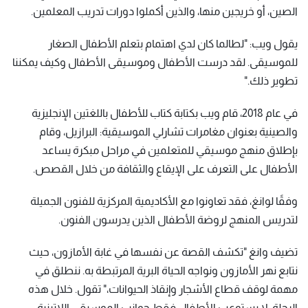
الصين، أو خريجين منها، والذين أكملوا دورات تدريب المعلمين.
يقول ويب: "لطالما كان لدي اهتمام بتعلم الأطفال الصغار
للموسيقى. لقد درست الأطفال وموسيقى الأطفال وكيف يمكننا
تطوير ذلك."
في عام 2018، قام ويب بكتابة كتاب للأطفال باللغتين الإنجليزية
والصينية بعنوان مغامرات تشارلي الموسيقية: البرازيل، وقام
بإطلاق منهج موسيقي للمتعلمين في مراحل مبكرة يساعد
الأطفال على التعرف على الإيقاع والثقافة من خلال القصص.
وفقًا لوانغ، فقد تعاونوا مع الأكاديمية المركزية للفنون الجميلة
لتدريس المنهج لروضة الأطفال الذين يدرسون الفنون.
تضيف وانغ "تكشف القصة عن نفسها في غابة الأمازون، حيث
نتابع نهر الأمازون ونواجه الحياة البرية المرتبطة به. ننطلق في
مهمة لوقف قطاع الأشجار وإنقاذ الحيوانات،" تقول. خلال هذه
الرحلة، لا يستوعب الأطفال فقط جوانب الموسيقى اللاتينية