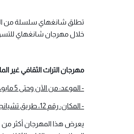
تطلق شانغهاي سلسلة من الفعا
خلال مهرجان شانغهاي للتسوق 2026، لتوفّر للسكان والزوار خيارات عديدة للاحتفال بعطلة عي
مهرجان التراث الثقافي غير الماد
- الموعد: من الآن وحتى 5 مايو، من الساعة 12 ظهرًا حتى 8 مساءً
- المكان: رقم 12، طريق تشيانجياتان، منطقة بودونغ الجديدة