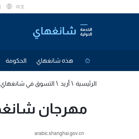
中文
هذه شانغهاي
الحكومة
الرئيسية
أريد
التسوق في شانغهاي
مهرجان شانغها
arabic.shanghai.gov.cn