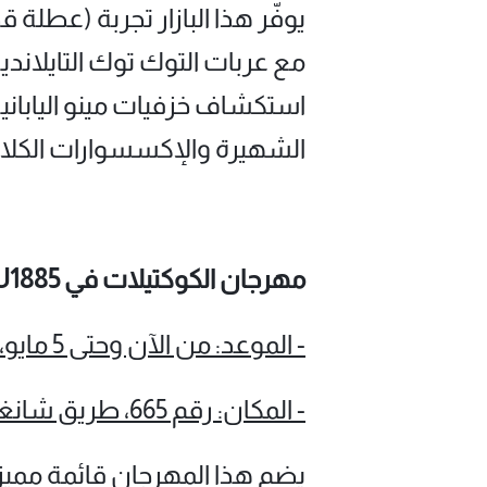
يوفّر هذا البازار تجربة (عطلة
مع عربات التوك توك التايلاندي
استكشاف خزفيات مينو الياباني
الشهيرة والإكسسوارات الكلاسي
مهرجان الكوكتيلات في LU1885
- الموعد: من الآن وحتى 5 مايو، من الساعة 2 ظهرًا حتى 10 مساءً
- المكان: رقم 665، طريق شانغتشنغ، منطقة بودونغ الجديدة