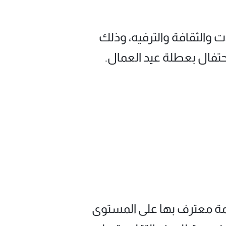
والثقافة والترفيه، وذلك
رجان أكثر من 120 علامة تجارية للحِرف اليدوية، من بينها 35 علامة معترف بها على المستوى