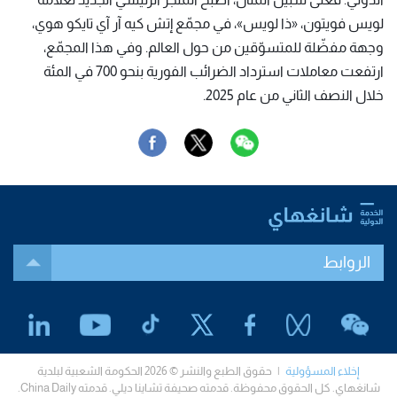
لويس فويتون، «ذا لويس»، في مجمّع إتش كيه آر آي تايكو هوي،
وجهة مفضّلة للمتسوّقين من حول العالم. وفي هذا المجمّع،
ارتفعت معاملات استرداد الضرائب الفورية بنحو 700 في المئة
خلال النصف الثاني من عام 2025.
الروابط
إخلاء المسؤولية
| حقوق الطبع والنشر © 2026 الحكومة الشعبية لبلدية
شانغهاي. كل الحقوق محفوظة. قدمته صحيفة تشاينا ديلي. قدمته China Daily.