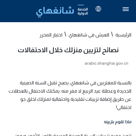
الرئيسية
العيش في شانغهاي
اختيار المحرر
نصائح لتزيين منزلك خلال الاحتفالات
arabic.shanghai.gov.cn
بالنسبة للمغتربين في شانغهاي، يصبح تقبل السنة الصينية
الجديدة وعطلة عيد الربيع لا مفر منه. يمكنك الاحتفال بالعطلات
عن طريق إضافة تزيينات تقليدية واحتفالية لمنزلك لخلق جو
احتفالي!
ماذا تقوم بتزيينه
تتميز جميع تزيينات السنة الصينية الجديدة باللون الأحمر ورموز